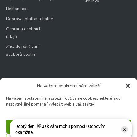
Novinky
Reklamace
Doprava, platba a balné
Ochrana osobních
údajů
Zásady používání
souborů cookie
Na vašem soukromí nám záleží
Zahradní centrum
🕑 Po – Čt: 9:00 – 17:00
Na vašem soukromí nám záleží. Používáme cookies, některé jsou
nezbytné, jiné pomáhají vylepšit web a váš zážitek.
🕑 Pá – So: 9:00 – 18:00
🚫 Neděle: ZAVŘENO
Příjmout
Květinářství