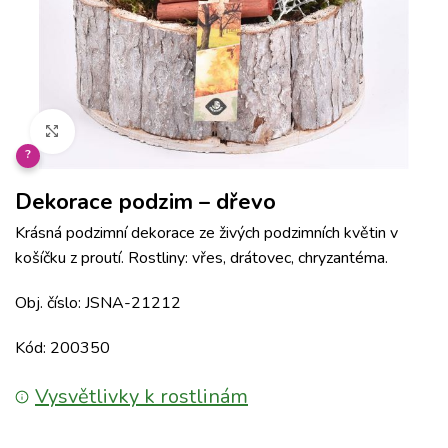
Klikněte pro zvětšení
?
Dekorace podzim – dřevo
Krásná podzimní dekorace ze živých podzimních květin v
košíčku z proutí. Rostliny: vřes, drátovec, chryzantéma.
Obj. číslo: JSNA-21212
Kód: 200350
Vysvětlivky k rostlinám