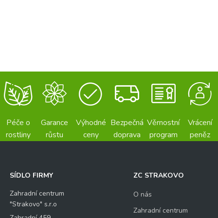
Péče o
Garance
Výhodné
Bezpečná
Věrnostní
Vrácení
rostliny
růstu
ceny
doprava
program
peněz
SÍDLO FIRMY
ZC STRAKOVO
Zahradní centrum
O nás
"Strakovo" s.r.o
Zahradní centrum
Zahradní 459