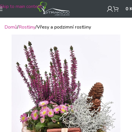
Skip to main content
0
Domů
Rostliny
Vřesy a podzimní rostliny