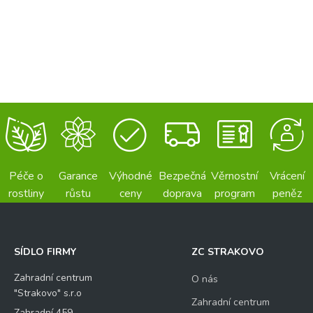
Péče o
Garance
Výhodné
Bezpečná
Věrnostní
Vrácení
rostliny
růstu
ceny
doprava
program
peněz
SÍDLO FIRMY
ZC STRAKOVO
Zahradní centrum
O nás
"Strakovo" s.r.o
Zahradní centrum
Zahradní 459