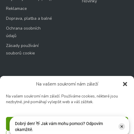
Novinky
Reklamace
Doprava, platba a balné
Ochrana osobních
údajů
Zásady používání
souborů cookie
Na vašem soukromí nám záleží
Zahradní centrum
🕑 Po – Čt: 9:00 – 17:00
Na vašem soukromí nám záleží. Používáme cookies, některé jsou
nezbytné, jiné pomáhají vylepšit web a váš zážitek.
🕑 Pá – So: 9:00 – 18:00
🚫 Neděle: ZAVŘENO
Příjmout
Květinářství