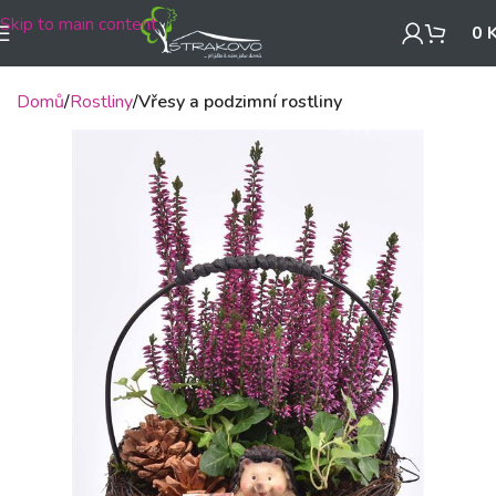
Skip to main content
0
Domů
Rostliny
Vřesy a podzimní rostliny