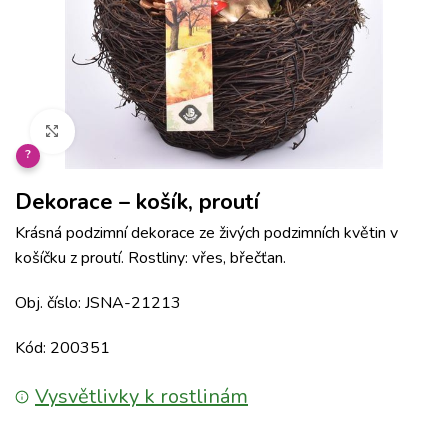
Klikněte pro zvětšení
?
Dekorace – košík, proutí
Krásná podzimní dekorace ze živých podzimních květin v
košíčku z proutí. Rostliny: vřes, břečťan.
Obj. číslo: JSNA-21213
Kód: 200351
Vysvětlivky k rostlinám