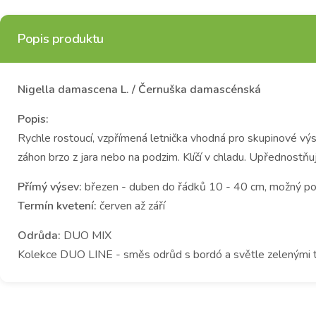
Popis produktu
Nigella damascena L. / Černuška damascénská
Popis:
Rychle rostoucí, vzpřímená letnička vhodná pro skupinové vý
záhon brzo z jara nebo na podzim. Klíčí v chladu. Upřednostňuj
Přímý výsev:
březen - duben do řádků 10 - 40 cm, možný po
Termín kvetení:
červen až září
Odrůda:
DUO MIX
Kolekce DUO LINE - směs odrůd s bordó a světle zelenými t