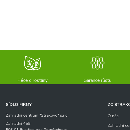
Péče o rostliny
Garance růstu
SÍDLO FIRMY
ZC STRAK
Zahradní centrum "Strakovo" s.r.o
O nás
Zahradní 459
Zahradní ce
593 01 Bystřice nad Pernštejnem