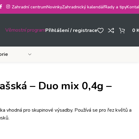
Zahradní centrum
Novinky
Zahradnický kalendář
Rady a tipy
Konta
Věrnostní program
Přihlášení / registrace
0
orie
šská – Duo mix 0,4g –
ička vhodná pro skupinové výsadby. Používá se pro řez květů a
usků.