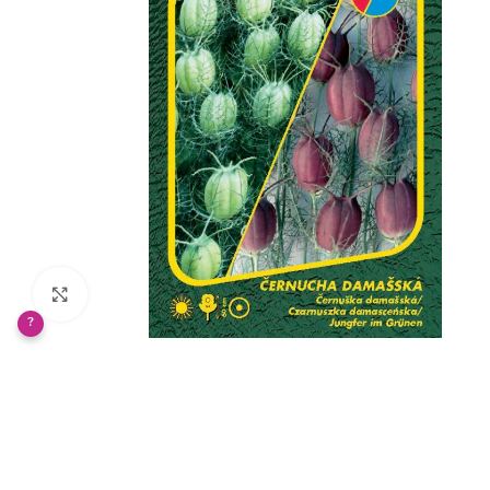
Klikněte pro zvětšení
?