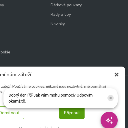
uvy
Dárkové poukazy
Rady a tipy
Novinky
cookie
mí nám záleží
áleží. Používáme cookies, některé jsou nezbytné, jiné pomáhají
k.
Sledujte nás:
Odmítnout
Příjmout