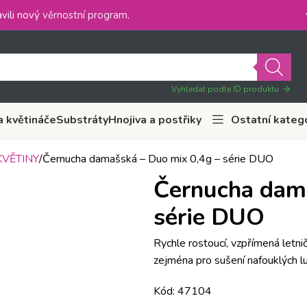
vili nový
věrnostní program
.
Vyhledat podle ID produktu
a květináče
Substráty
Hnojiva a postřiky
Ostatní kateg
VĚTINY
Černucha damašská – Duo mix 0,4g – série DUO
Černucha dama
série DUO
Rychle rostoucí, vzpřímená letn
zejména pro sušení nafouklých l
Kód: 47104