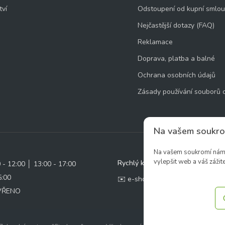
tví
Odstoupení od kupní smlo
Nejčastější dotazy (FAQ)
Reklamace
Doprava, platba a balné
Ochrana osobních údajů
Zásady používání souborů 
Na vašem soukro
Na vašem soukromí nám z
vylepšit web a váš zážite
Rychlý kontakt:
0 - 12:00 │ 13:00 - 17:00
5:00
✉️ e-shop@zcstrakovo.cz
AVŘENO