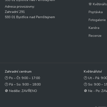
🌸 Květinářs
Adresa provozovny:
Zahradní 291
Poptávka
593 01 Bystřice nad Pernštejnem
Fotogalerie
Kariéra
Recenze
Zahradní centrum
Květinářství
🕑 Po – Čt: 9:00 – 17:00
🕑 Ut – Pá: 9:0
🕑 Pá – So: 9:00 – 18:00
🕑 So: 9:00 – 1
🚫 Neděle: ZAVŘENO
🚫 Ne - Po: Z