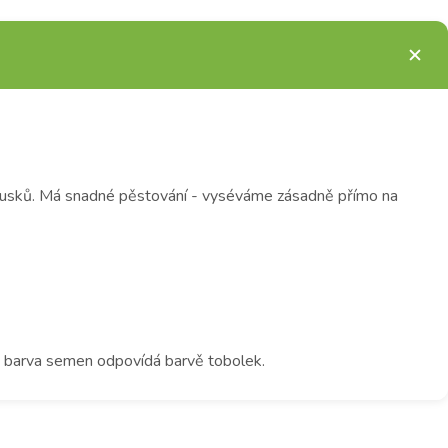
h lusků. Má snadné pěstování - vyséváme zásadně přímo na
 barva semen odpovídá barvě tobolek.