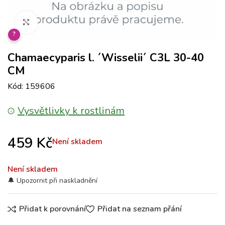
Klikněte pro zvětšení
?
Chamaecyparis l. ´Wisselii´ C3L 30-40
CM
Kód: 159606
Vysvětlivky k rostlinám
459
Kč
Není skladem
Není skladem
Přidat k porovnání
Přidat na seznam přání