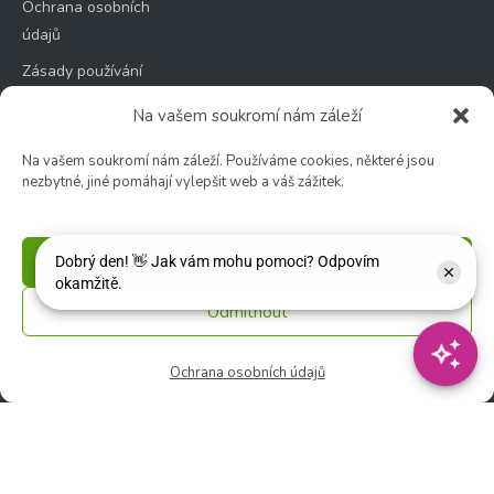
Ochrana osobních
údajů
Zásady používání
souborů cookie
Na vašem soukromí nám záleží
Na vašem soukromí nám záleží. Používáme cookies, některé jsou
nezbytné, jiné pomáhají vylepšit web a váš zážitek.
Zahradní centrum
🕑 Po – Čt: 9:00 – 17:00
Příjmout
🕑 Pá – So: 9:00 – 18:00
Odmítnout
🚫 Neděle: ZAVŘENO
Ochrana osobních údajů
Květinářství
🕑 Ut – Pá: 9:00 - 12:00 │ 13:00 - 17:00
🕑 So: 9:00 – 15:00
🚫 Ne - Po: ZAVŘENO