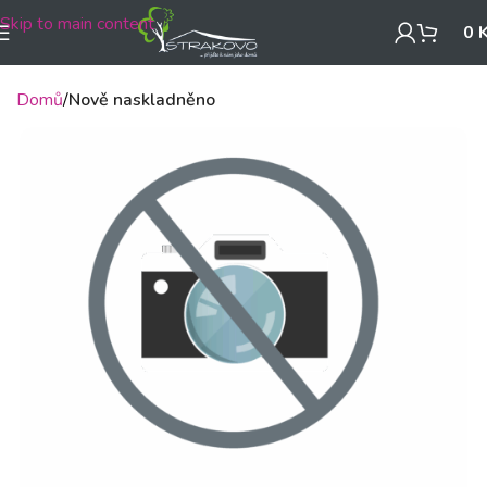
Skip to main content
0
Domů
Nově naskladněno