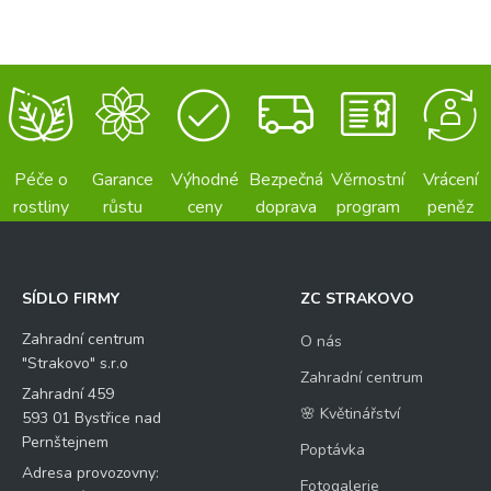
Péče o
Garance
Výhodné
Bezpečná
Věrnostní
Vrácení
rostliny
růstu
ceny
doprava
program
peněz
SÍDLO FIRMY
ZC STRAKOVO
Zahradní centrum
O nás
"Strakovo" s.r.o
Zahradní centrum
Zahradní 459
🌸 Květinářství
593 01 Bystřice nad
Pernštejnem
Poptávka
Adresa provozovny:
Fotogalerie