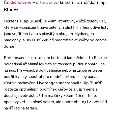
Český název:
Hortenzie velkolistá (farmářská ) ‚Jip
Blue’®.
Hortenzie ‚Jip Blue’®
je velmi atraktivní, v létě zelený keř,
který se vyznačuje tmavě zeleným olistěním. Jednotlivé listy
jsou vejčitého tvaru s pilovitým okrajem. Hydrangea
macrophylla ‚Jip Blue‘ vytváří modrofialové květy od června
do září.
Preferovanou lokalitou pro hortenzii farmářskou ‚Jip Blue‘ je
polostinná až stinná lokalita se zahradní půdou bohatou na
humus. Při výsadbě do květináče nebo na záhon je třeba
použít kyselý substrát pro modré hortenzie, aby barva
zůstala zachována.
Hydrangea macrophylla ‚Jip Blue’®
roste za optimálních podmínek keřovitě a vzpřímeně a
dosahuje velikosti až 1,5 ma šířky kolem 1,5 m. Tento
opadavý keř je krásný solitér, ale dobře obstojí i v květináči
například na terase.