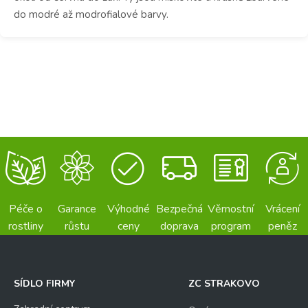
do modré až modrofialové barvy.
Péče o
Garance
Výhodné
Bezpečná
Věrnostní
Vrácení
rostliny
růstu
ceny
doprava
program
peněz
SÍDLO FIRMY
ZC STRAKOVO