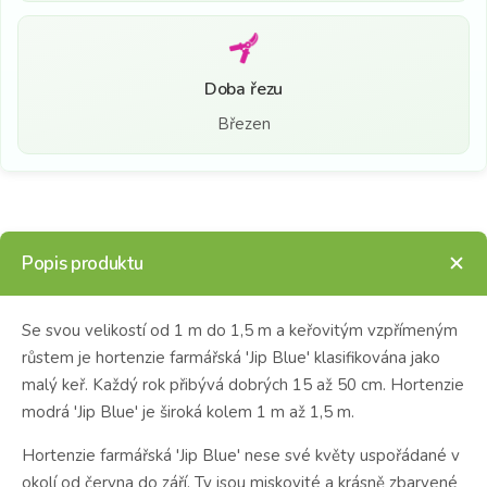
Doba řezu
Březen
Popis produktu
Se svou velikostí od 1 m do 1,5 m a keřovitým vzpřímeným
růstem je hortenzie farmářská 'Jip Blue' klasifikována jako
malý keř. Každý rok přibývá dobrých 15 až 50 cm. Hortenzie
modrá 'Jip Blue' je široká kolem 1 m až 1,5 m.
Hortenzie farmářská 'Jip Blue' nese své květy uspořádané v
okolí od června do září. Ty jsou miskovité a krásně zbarvené