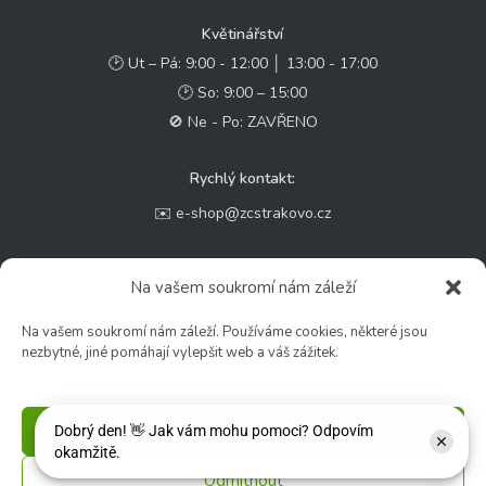
Květinářství
🕑 Ut – Pá: 9:00 - 12:00 │ 13:00 - 17:00
🕑 So: 9:00 – 15:00
🚫 Ne - Po: ZAVŘENO
Rychlý kontakt:
✉️ e-shop@zcstrakovo.cz
Sledujte nás:
Na vašem soukromí nám záleží
Na vašem soukromí nám záleží. Používáme cookies, některé jsou
nezbytné, jiné pomáhají vylepšit web a váš zážitek.
Příjmout
Odmítnout