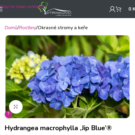
Skip to main content
0
Domů
Rostliny
Okrasné stromy a keře
Klikněte pro zvětšení
?
Hydrangea macrophylla ‚Jip Blue’®