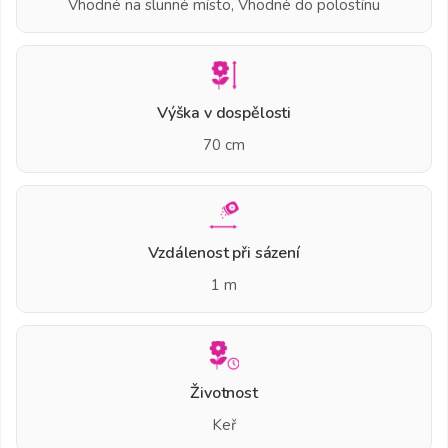
Vhodné na slunné místo, Vhodné do polostínu
Výška v dospělosti
70 cm
Vzdálenost při sázení
1 m
Životnost
Keř