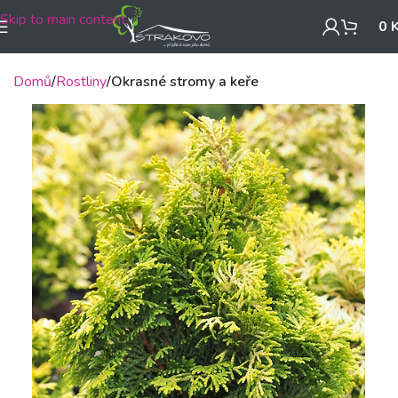
Skip to main content
0
Domů
Rostliny
Okrasné stromy a keře