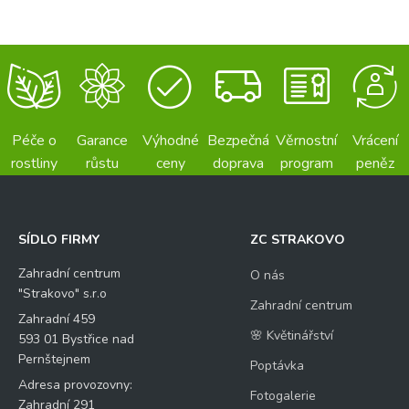
Péče o
Garance
Výhodné
Bezpečná
Věrnostní
Vrácení
rostliny
růstu
ceny
doprava
program
peněz
SÍDLO FIRMY
ZC STRAKOVO
Zahradní centrum
O nás
"Strakovo" s.r.o
Zahradní centrum
Zahradní 459
🌸 Květinářství
593 01 Bystřice nad
Pernštejnem
Poptávka
Adresa provozovny:
Fotogalerie
Zahradní 291