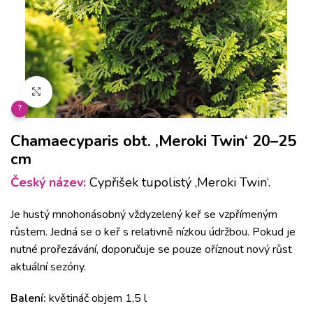
Klikněte pro zvětšení
?
Chamaecyparis obt. ‚Meroki Twin‘ 20–25
cm
Český název:
Cypřišek tupolistý ‚Meroki Twin‘.
Je hustý mnohonásobný vždyzelený keř se vzpřímeným
růstem.
Jedná se o keř s relativně nízkou údržbou.
Pokud je
nutné prořezávání, doporučuje se pouze oříznout nový růst
aktuální sezóny.
Balení:
květináč objem 1,5 l