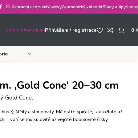
Zahradní centrum
Novinky
Zahradnický kalendář
Rady a tipy
Konta
Věrnostní program
Přihlášení / registrace
0
orie
m. ‚Gold Cone‘ 20–30 cm
 ‚Gold Cone‘.
e hustý, štíhlý a sloupovitý. Má ostře špičaté, zlatožluté až
ch. Tvoří se mu k
ulovité až vejčité bobulovité šišky
.