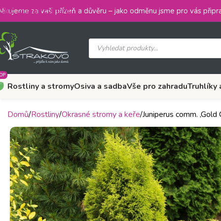
Skip to main content
ěkujeme za vaši přízeň a důvěru – jako odměnu jsme pro vás připra
OP
Rostliny a stromy
Osiva a sadba
Vše pro zahradu
Truhlíky 
Domů
Rostliny
Okrasné stromy a keře
Juniperus comm. ‚Gold