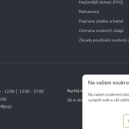
Nejčastější dotazy (FAQ)
Reklamace
Doprava, platba a balné
Ochrana osobních údajů
Zásady používání souborů 
Na vašem soukro
Rychlý kontakt:
0 - 12:00 │ 13:00 - 17:00
Na vašem soukromí nám z
5:00
✉️ e-shop@zcstrakovo.cz
vylepšit web a váš zážite
AVŘENO