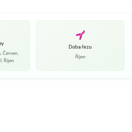
by
Doba řezu
, Červen,
Říjen
, Říjen