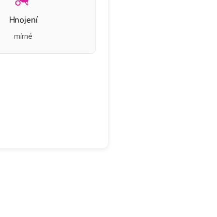
Hnojení
mírné