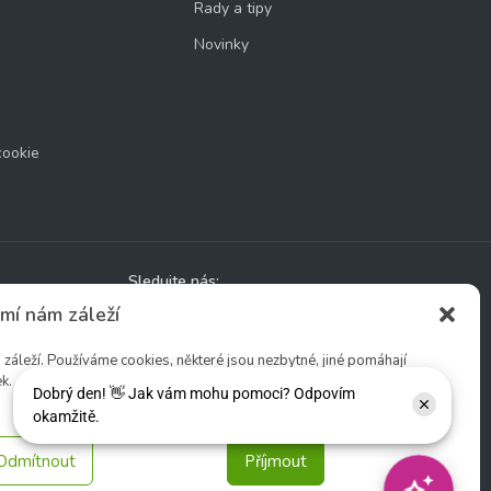
Rady a tipy
Novinky
cookie
Sledujte nás:
mí nám záleží
áleží. Používáme cookies, některé jsou nezbytné, jiné pomáhají
k.
Odmítnout
Příjmout