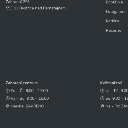
Zahradní 291
Poptávka
593 01 Bystřice nad Pernštejnem
Fotogalerie
Kariéra
Recenze
Zahradní centrum
Květinářství
🕑 Po – Čt: 9:00 – 17:00
🕑 Ut – Pá: 9:0
🕑 Pá – So: 9:00 – 18:00
🕑 So: 9:00 – 1
🚫 Neděle: ZAVŘENO
🚫 Ne - Po: Z