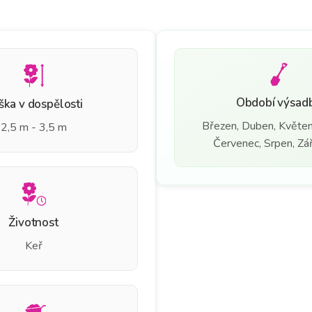
Období výsad
ška v dospělosti
Březen, Duben, Květen
2,5 m - 3,5 m
Červenec, Srpen, Září
Životnost
Keř