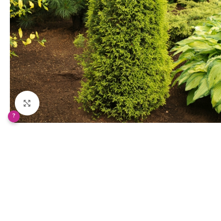
Klikněte pro zvětšení
?