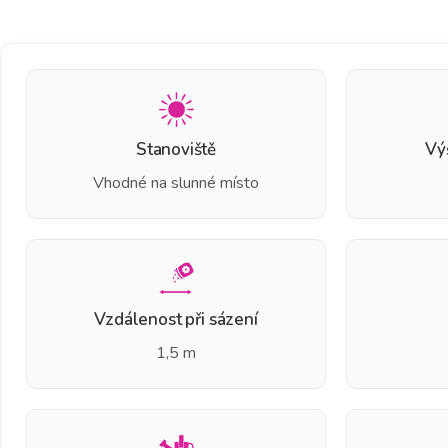
Stanoviště
Vý
Vhodné na slunné místo
Vzdálenost při sázení
1,5 m