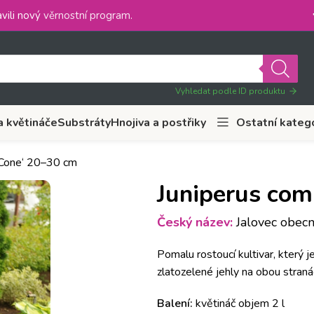
vili nový
věrnostní program
.
Vyhledat podle ID produktu
a květináče
Substráty
Hnojiva a postřiky
Ostatní kateg
 Cone‘ 20–30 cm
Juniperus com
Český název:
Jalovec obecný
Pomalu rostoucí kultivar, který j
zlatozelené jehly na obou straná
Balení:
květináč objem 2 l