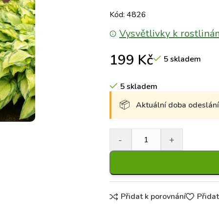
Kód: 4826
Vysvětlivky k rostliná
199
Kč
5 skladem
5 skladem
Aktuální doba odeslání 
Přidat k porovnání
Přida