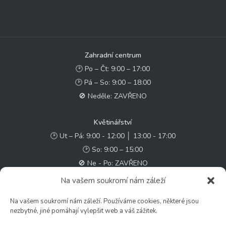
Zahradní centrum
🕑 Po – Čt: 9:00 – 17:00
🕑 Pá – So: 9:00 – 18:00
🚫 Neděle: ZAVŘENO
Květinářství
🕑 Ut – Pá: 9:00 - 12:00 │ 13:00 - 17:00
🕑 So: 9:00 – 15:00
🚫 Ne - Po: ZAVŘENO
Na vašem soukromí nám záleží
Rychlý kontakt:
Na vašem soukromí nám záleží. Používáme cookies, některé jsou
✉️ e-shop@zcstrakovo.cz
nezbytné, jiné pomáhají vylepšit web a váš zážitek.