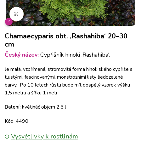
Klikněte pro zvětšení
?
Chamaecyparis obt. ‚Rashahiba‘ 20–30
cm
Český název:
Cypřišník hinoki ‚Rashahiba‘.
Je malá, vzpřímená, stromovitá forma hinokiského cypřiše s
tlustými, fascinovanými, monstrózními listy
šedozelené
barvy. Po 10 letech růstu bude mít dospělý vzorek výšku
1,5 metru a šířku 1 metr.
Balení:
květináč objem 2,5 l
Kód: 4490
Vysvětlivky k rostlinám