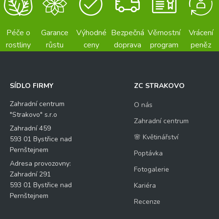
Péče o
Garance
Výhodné
Bezpečná
Věrnostní
Vrácení
rostliny
růstu
ceny
doprava
program
peněz
SÍDLO FIRMY
ZC STRAKOVO
Zahradní centrum
O nás
"Strakovo" s.r.o
Zahradní centrum
Zahradní 459
🌸 Květinářství
593 01 Bystřice nad
Pernštejnem
Poptávka
Adresa provozovny:
Fotogalerie
Zahradní 291
593 01 Bystřice nad
Kariéra
Pernštejnem
Recenze