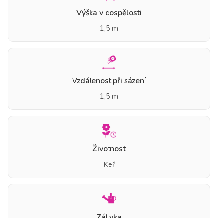
Výška v dospělosti
1,5 m
Vzdálenost při sázení
1,5 m
Životnost
Keř
Zálivka