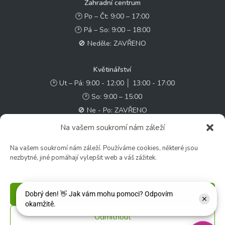
Zahradní centrum
🕑 Po – Čt: 9:00 – 17:00
🕑 Pá – So: 9:00 – 18:00
🚫 Neděle: ZAVŘENO
Květinářství
🕑 Ut – Pá: 9:00 - 12:00 │ 13:00 - 17:00
🕑 So: 9:00 – 15:00
🚫 Ne - Po: ZAVŘENO
Na vašem soukromí nám záleží
Rychlý kontakt:
Na vašem soukromí nám záleží. Používáme cookies, některé jsou
✉️ e-shop@zcstrakovo.cz
nezbytné, jiné pomáhají vylepšit web a váš zážitek.
Sledujte nás:
Příjmout
Odmítnout