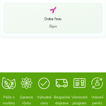
Doba řezu
Říjen
Péče o
Garance
Výhodné
Bezpečná
Věrnostní
Vrácení
rostliny
růstu
ceny
doprava
program
peněz