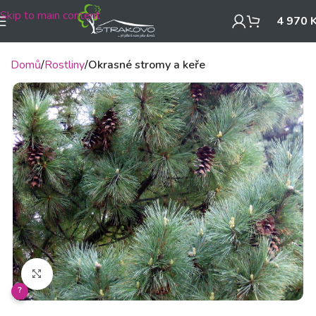
Skip to main content
4 970
Domů
Rostliny
Okrasné stromy a keře
Klikněte pro zvětšení
?