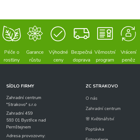
Péče o
Garance
Výhodné
Bezpečná
Věrnostní
Vrácení
rostliny
růstu
ceny
doprava
program
peněz
SÍDLO FIRMY
ZC STRAKOVO
Zahradní centrum
O nás
"Strakovo" s.r.o
Zahradní centrum
Zahradní 459
🌸 Květinářství
593 01 Bystřice nad
Pernštejnem
Poptávka
Adresa provozovny:
Fotogalerie