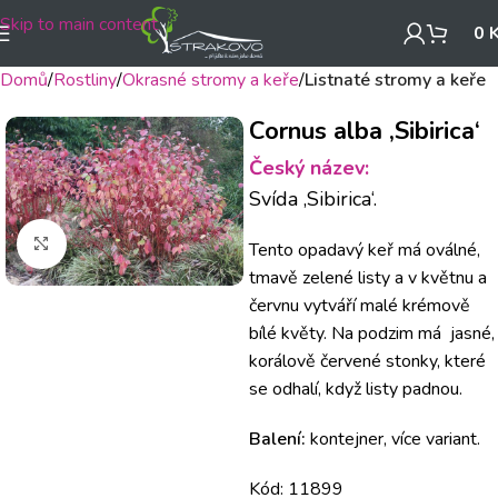
Skip to main content
0
Domů
Rostliny
Okrasné stromy a keře
Listnaté stromy a keře
Cornus alba ‚Sibirica‘
Český název:
Svída ‚Sibirica‘.
Klikněte pro zvětšení
Tento opadavý keř má oválné,
tmavě zelené listy a v květnu a
červnu vytváří malé krémově
bílé květy. Na podzim má jasné,
korálově červené stonky, které
se odhalí, když listy padnou.
Balení:
kontejner, více variant.
Kód: 11899