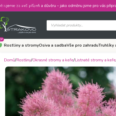
Skip to main content
ěkujeme za vaši přízeň a důvěru – jako odměnu jsme pro vás připra
OP
Rostliny a stromy
Osiva a sadba
Vše pro zahradu
Truhlíky 
Domů
Rostliny
Okrasné stromy a keře
Listnaté stromy a keře