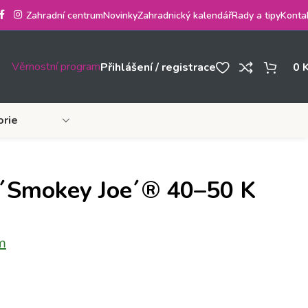
Zahradní centrum
Novinky
Zahradnický kalendář
Rady a tipy
Konta
Věrnostní program
Přihlášení / registrace
0
orie
 ´Smokey Joe´® 40–50 K
m