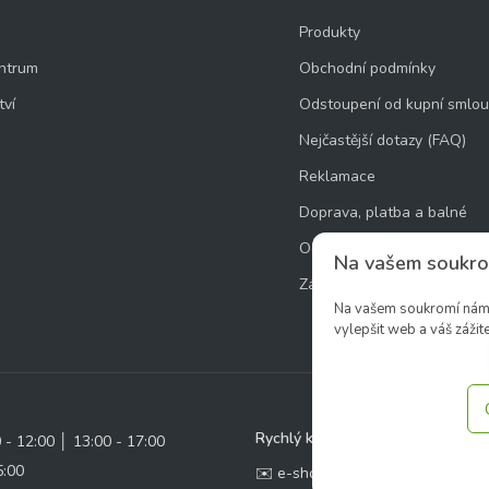
Produkty
ntrum
Obchodní podmínky
tví
Odstoupení od kupní smlo
Nejčastější dotazy (FAQ)
Reklamace
Doprava, platba a balné
Ochrana osobních údajů
Na vašem soukro
Zásady používání souborů 
Na vašem soukromí nám z
vylepšit web a váš zážite
Rychlý kontakt:
0 - 12:00 │ 13:00 - 17:00
5:00
✉️ e-shop@zcstrakovo.cz