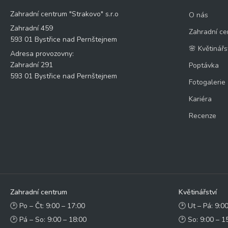
Zahradní centrum "Strakovo" s.r.o
O nás
Zahradní 459
Zahradní ce
593 01 Bystřice nad Pernštejnem
🌸 Květinářs
Adresa provozovny:
Zahradní 291
Poptávka
593 01 Bystřice nad Pernštejnem
Fotogalerie
Kariéra
Recenze
Zahradní centrum
Květinářství
🕑 Po – Čt: 9:00 – 17:00
🕑 Ut – Pá: 9:0
🕑 Pá – So: 9:00 – 18:00
🕑 So: 9:00 – 1