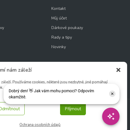
Kontakt
Můj účet
uvy
Dárkové poukazy
Rady a tipy
Novinky
mí nám záleží
cookie
áleží. Používáme cookies, některé jsou nezbytné, jiné pomáhají
k.
Odmítnout
Příjmout
Sledujte nás:
Ochrana osobních údajů