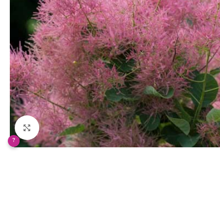
Klikněte pro zvětšení
?