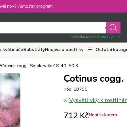
vili nový
věrnostní program
.
Vyhledat podle ID produktu
a květináče
Substráty
Hnojiva a postřiky
Ostatní kateg
Cotinus cogg. ´Smokey Joe´® 40–50 K
Cotinus cogg.
Kód: 10790
Vysvětlivky k rostliná
712
Kč
Není skladem