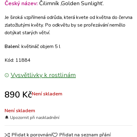
Český název:
Čilimník ‚Golden Sunlight‘.
Je široká vzpřímená odrůda, která kvete od května do června
zlatožlutými květy.
Po odkvětu by se prořezávání nemělo
dotýkat starých větví.
Balení:
květináč objem 5 l
Kód: 11884
Vysvětlivky k rostlinám
890
Kč
Není skladem
Není skladem
Přidat k porovnání
Přidat na seznam přání