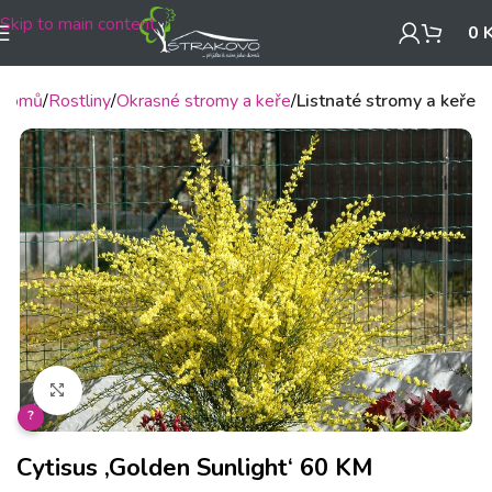
Skip to main content
0
Domů
Rostliny
Okrasné stromy a keře
Listnaté stromy a keře
Klikněte pro zvětšení
?
Cytisus ‚Golden Sunlight‘ 60 KM