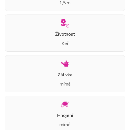
1,5 m
Životnost
Keř
Zálivka
mírná
Hnojení
mírné