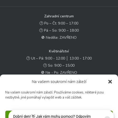
Zahradní centrum
🕑 Po – Čt: 9:00 – 17:00
🕑 Pá – So: 9:00 – 18:00
🚫 Neděle: ZAVŘENO
Květinářství
🕑 Ut – Pá: 9:00 - 12:00 │ 13:00 - 17:00
🕑 So: 9:00 – 15:00
🚫 Ne - Po: ZAVŘENO
Na vašem soukromí nám záleží
Rychlý kontakt:
Na vašem soukromí nám záleží. Používáme cookies, některé jsou
✉️ e-shop@zcstrakovo.cz
nezbytné, jiné pomáhají vylepšit web a váš zážitek.
Sledujte nás:
Příjmout