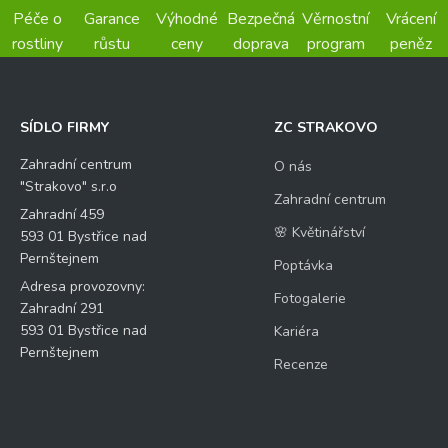
Péče o
Garance
Výhodné
Bezpečná
Věrnostní
Vrácení
rostliny
růstu
ceny
doprava
program
peněz
SÍDLO FIRMY
ZC STRAKOVO
Zahradní centrum
O nás
"Strakovo" s.r.o
Zahradní centrum
Zahradní 459
🌸 Květinářství
593 01 Bystřice nad
Pernštejnem
Poptávka
Adresa provozovny:
Fotogalerie
Zahradní 291
593 01 Bystřice nad
Kariéra
Pernštejnem
Recenze