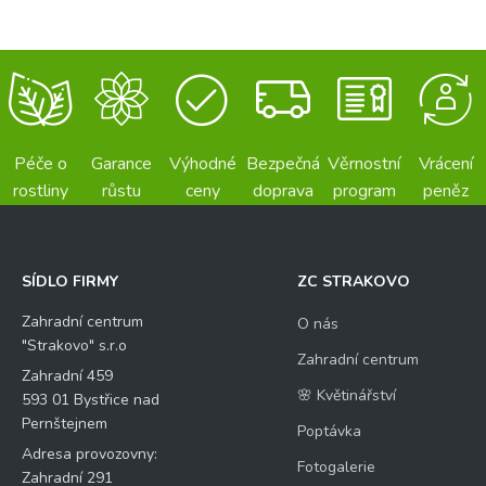
Péče o
Garance
Výhodné
Bezpečná
Věrnostní
Vrácení
rostliny
růstu
ceny
doprava
program
peněz
SÍDLO FIRMY
ZC STRAKOVO
Zahradní centrum
O nás
"Strakovo" s.r.o
Zahradní centrum
Zahradní 459
🌸 Květinářství
593 01 Bystřice nad
Pernštejnem
Poptávka
Adresa provozovny:
Fotogalerie
Zahradní 291