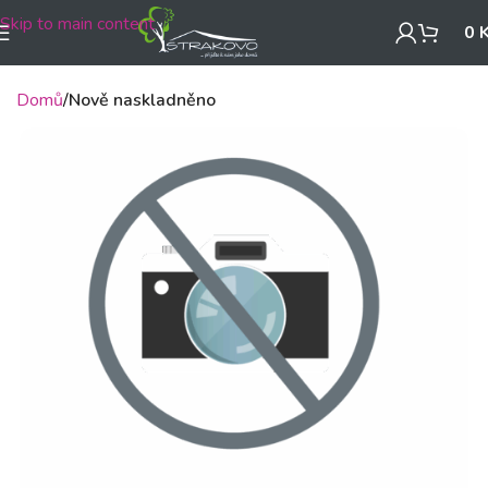
Skip to main content
0
Domů
Nově naskladněno