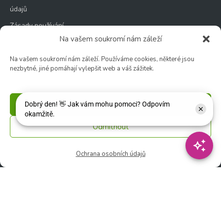
údajů
Zásady používání
souborů cookie
Na vašem soukromí nám záleží
Na vašem soukromí nám záleží. Používáme cookies, některé jsou
nezbytné, jiné pomáhají vylepšit web a váš zážitek.
Zahradní centrum
Příjmout
🕑 Po – Čt: 9:00 – 17:00
🕑 Pá – So: 9:00 – 18:00
Odmítnout
🚫 Neděle: ZAVŘENO
Ochrana osobních údajů
Květinářství
🕑 Ut – Pá: 9:00 - 12:00 │ 13:00 - 17:00
🕑 So: 9:00 – 15:00
🚫 Ne - Po: ZAVŘENO