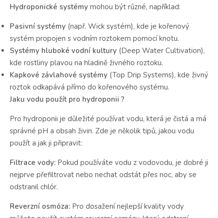
Hydroponické systémy
mohou být různé, například:
Pasivní systémy
(např. Wick systém), kde je kořenový
systém propojen s vodním roztokem pomocí knotu.
Systémy hluboké vodní kultury
(Deep Water Cultivation),
kde rostliny plavou na hladině živného roztoku.
Kapkové závlahové systémy
(Top Drip Systems), kde živný
roztok odkapává přímo do kořenového systému.
Jaku vodu použít pro hydroponii ?
Pro hydroponii je důležité používat vodu, která je čistá a má
správné pH a obsah živin. Zde je několik tipů, jakou vodu
použít a jak ji připravit:
Filtrace vody:
Pokud používáte vodu z vodovodu, je dobré ji
nejprve přefiltrovat nebo nechat odstát přes noc, aby se
odstranil chlór.
Reverzní osmóza:
Pro dosažení nejlepší kvality vody