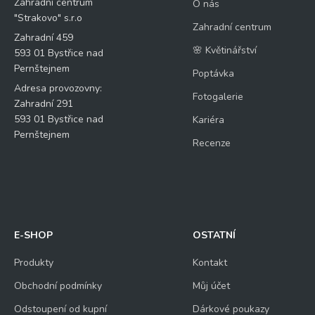
Zahradní centrum
O nás
"Strakovo" s.r.o
Zahradní centrum
Zahradní 459
🌸 Květinářství
Kontrolní otázka
*
593 01 Bystřice nad
K
Pernštejnem
o
Poptávka
n
Adresa provozovny:
Fotogalerie
11
t
Zahradní 291
r
+
593 01 Bystřice nad
Kariéra
o
Pernštejnem
2
l
Recenze
n
=
í
V
á
š
*
E-SHOP
OSTATNÍ
Odeslat
Produkty
Kontakt
Obchodní podmínky
Můj účet
Odstoupení od kupní
Dárkové poukazy