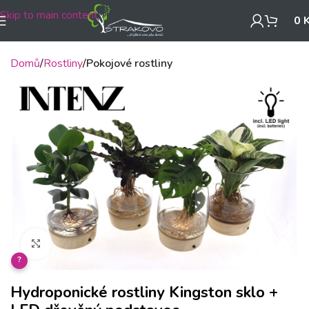
Skip to main content
0
Domů
Rostliny
Pokojové rostliny
Klikněte pro zvětšení
?
Hydroponické rostliny Kingston sklo +