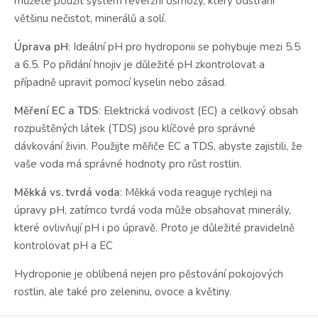
můžete použít systém reverzní osmózy, který odstraní
většinu nečistot, minerálů a solí.
Úprava pH
: Ideální pH pro hydroponii se pohybuje mezi 5.5
a 6.5. Po přidání hnojiv je důležité pH zkontrolovat a
případně upravit pomocí kyselin nebo zásad.
Měření EC a TDS
: Elektrická vodivost (EC) a celkový obsah
rozpuštěných látek (TDS) jsou klíčové pro správné
dávkování živin. Použijte měřiče EC a TDS, abyste zajistili, že
vaše voda má správné hodnoty pro růst rostlin.
Měkká vs. tvrdá voda
: Měkká voda reaguje rychleji na
úpravy pH, zatímco tvrdá voda může obsahovat minerály,
které ovlivňují pH i po úpravě. Proto je důležité pravidelně
kontrolovat pH a EC
Hydroponie je oblíbená nejen pro pěstování pokojových
rostlin, ale také pro zeleninu, ovoce a květiny.