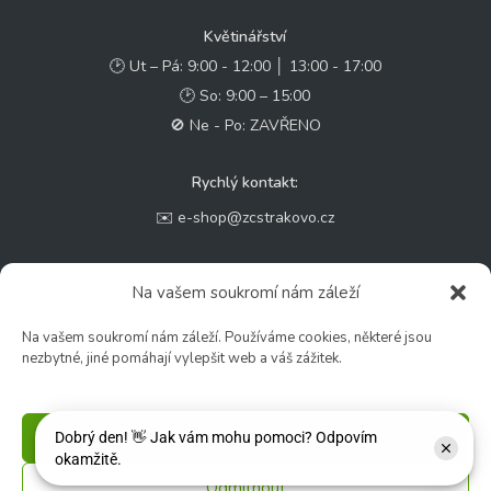
Květinářství
🕑 Ut – Pá: 9:00 - 12:00 │ 13:00 - 17:00
🕑 So: 9:00 – 15:00
🚫 Ne - Po: ZAVŘENO
Rychlý kontakt:
✉️ e-shop@zcstrakovo.cz
Sledujte nás:
Na vašem soukromí nám záleží
Na vašem soukromí nám záleží. Používáme cookies, některé jsou
nezbytné, jiné pomáhají vylepšit web a váš zážitek.
Příjmout
Odmítnout