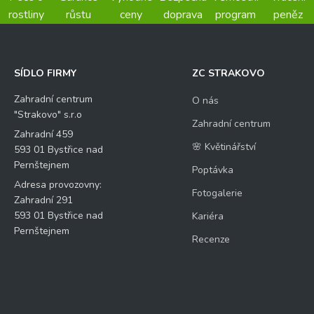
rostliny
růstu
ceny
doprava
program
peněz
SÍDLO FIRMY
ZC STRAKOVO
Zahradní centrum
O nás
"Strakovo" s.r.o
Zahradní centrum
Zahradní 459
🌸 Květinářství
593 01 Bystřice nad
Pernštejnem
Poptávka
Adresa provozovny:
Fotogalerie
Zahradní 291
593 01 Bystřice nad
Kariéra
Pernštejnem
Recenze