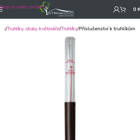
Skip to main content
0
mů
Truhlíky, obaly, květináče
Truhlíky
Příslušenství k truhlíkům