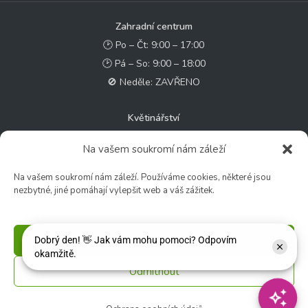
Zahradní centrum
🕑 Po – Čt: 9:00 – 17:00
🕑 Pá – So: 9:00 – 18:00
🚫 Neděle: ZAVŘENO
Květinářství
🕑 Ut – Pá: 9:00 - 12:00 │ 13:00 - 17:00
Na vašem soukromí nám záleží
🕑 So: 9:00 – 15:00
🚫 Ne - Po: ZAVŘENO
Na vašem soukromí nám záleží. Používáme cookies, některé jsou
nezbytné, jiné pomáhají vylepšit web a váš zážitek.
Rychlý kontakt:
✉️ e-shop@zcstrakovo.cz
Příjmout
Sledujte nás:
Odmítnout