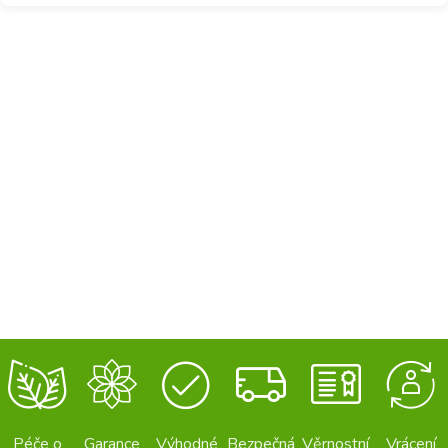
Péče o
Garance
Výhodné
Bezpečná
Věrnostní
Vrácení