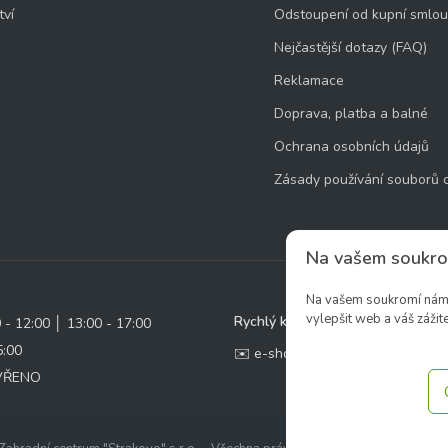
tví
Odstoupení od kupní smlo
Nejčastější dotazy (FAQ)
Reklamace
Doprava, platba a balné
Ochrana osobních údajů
Zásady používání souborů 
Na vašem soukro
Na vašem soukromí nám z
vylepšit web a váš zážite
Rychlý kontakt:
0 - 12:00 │ 13:00 - 17:00
5:00
✉️ e-shop@zcstrakovo.cz
AVŘENO