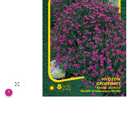
Klikněte pro zvětšení
?