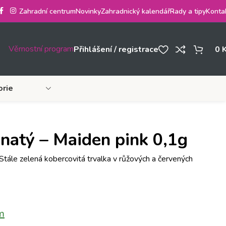
Zahradní centrum
Novinky
Zahradnický kalendář
Rady a tipy
Konta
Věrnostní program
Přihlášení / registrace
0
orie
natý – Maiden pink 0,1g
. Stále zelená kobercovitá trvalka v růžových a červených
m