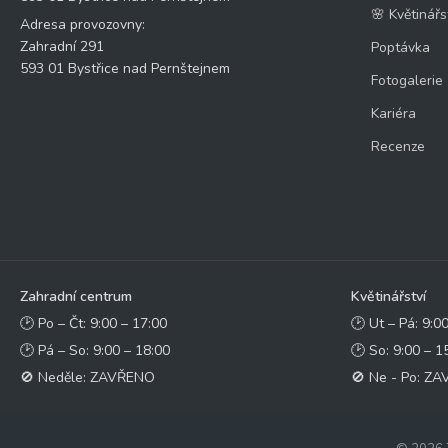
🌸 Květinářs
Adresa provozovny:
Zahradní 291
Poptávka
593 01 Bystřice nad Pernštejnem
Fotogalerie
Kariéra
Recenze
Zahradní centrum
Květinářství
🕑 Po – Čt: 9:00 – 17:00
🕑 Ut – Pá: 9:0
🕑 Pá – So: 9:00 – 18:00
🕑 So: 9:00 – 1
🚫 Neděle: ZAVŘENO
🚫 Ne - Po: Z