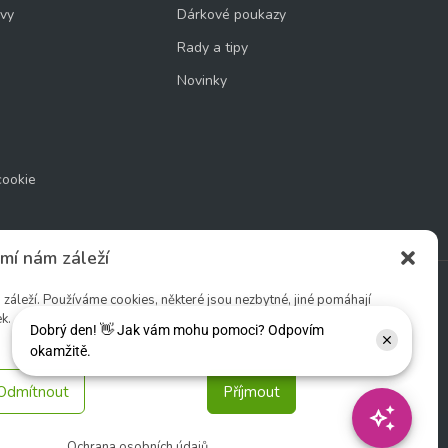
uvy
Dárkové poukazy
Rady a tipy
Novinky
cookie
mí nám záleží
áleží. Používáme cookies, některé jsou nezbytné, jiné pomáhají
k.
Sledujte nás:
Odmítnout
Příjmout
Ochrana osobních údajů