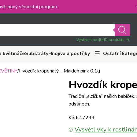
vili nový
věrnostní program
.
Vyhledat podle ID produktu
a květináče
Substráty
Hnojiva a postřiky
Ostatní kateg
VĚTINY
Hvozdík kropenatý – Maiden pink 0,1g
Hvozdík krope
Tradiční „slzička“ našich babiček
odstínech.
Kód: 47233
Vysvětlivky k rostliná