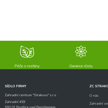
Péče o rostliny
Garance růstu
SÍDLO FIRMY
ZC STRAK
Zahradní centrum "Strakovo" s.r.o
O nás
Zahradní 459
Zahradní ce
593 01 Bystřice nad Pernštejnem