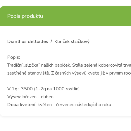
Popis produktu
Dianthus deltoides / Klinček slzičkový
Popis:
Tradiční „slzička“ našich babiček. Stále zelená kobercovitá t
zastíněné stanoviště. Z časných výsevů kvete již v prvním ro
V 1g:
3500 (1-2g na 1000 rostlin)
Výsev:
březen - duben
Doba kvetení:
květen - červenec následujícího roku