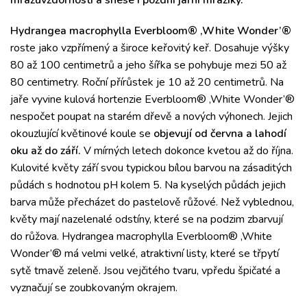
mrazuvzdorností a snese i pozdní jarní mrazíky.
Hydrangea macrophylla Everbloom® ‚White Wonder’®
roste jako vzpřímený a široce keřovitý keř. Dosahuje výšky
80 až 100 centimetrů a jeho šířka se pohybuje mezi 50 až
80 centimetry. Roční přírůstek je 10 až 20 centimetrů. Na
jaře vyvine kulová hortenzie Everbloom® ‚White Wonder’®
nespočet poupat na starém dřevě a nových výhonech. Jejich
okouzlující květinové koule se
objevují od června a lahodí
oku až do září.
V mírných letech dokonce kvetou až do října.
Kulovité květy září svou typickou bílou barvou na zásaditých
půdách s hodnotou pH kolem 5. Na kyselých půdách jejich
barva může přecházet do pastelově růžové. Než vyblednou,
květy mají nazelenalé odstíny, které se na podzim zbarvují
do růžova. Hydrangea macrophylla Everbloom® ‚White
Wonder’® má velmi velké, atraktivní listy, které se třpytí
sytě tmavě zeleně. Jsou vejčitého tvaru, vpředu špičaté a
vyznačují se zoubkovaným okrajem.