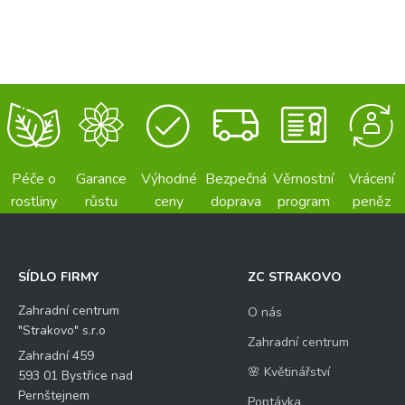
Péče o
Garance
Výhodné
Bezpečná
Věrnostní
Vrácení
rostliny
růstu
ceny
doprava
program
peněz
SÍDLO FIRMY
ZC STRAKOVO
Zahradní centrum
O nás
"Strakovo" s.r.o
Zahradní centrum
Zahradní 459
🌸 Květinářství
593 01 Bystřice nad
Pernštejnem
Poptávka