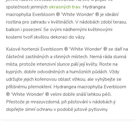
společnosti jemných
okrasných trav
. Hydrangea
macrophylla Everbloom ® 'White Wonder' ® je ideální
rostlina pro zahradu v květináčích. V nádobách zdobí terasu,
balkon i posezení. Se svými nádhernými květinovými
koulemi tvoří skvělou dekoraci do vázy.
Kulové hortenzii Everbloom ® 'White Wonder' ® se daří na
částečně zastíněných a stinných místech. Nemá ráda slunná
místa, protože intenzivní slunce pálí její květy. Roste na
kyprých, dobře odvodněných a humózních půdách. Vždy
udržujte jejich kořenovou oblast vlhkou, ale vyhýbejte se
přílišnému přemokření. Hydrangea macrophylla Everbloom
® 'White Wonder' ® velmi dobře snáší lehkou péči.
Přestože je mrazuvzdorná, při pěstování v nádobách ji
dopřejte zimní ochranu v podobě jutové pytloviny.