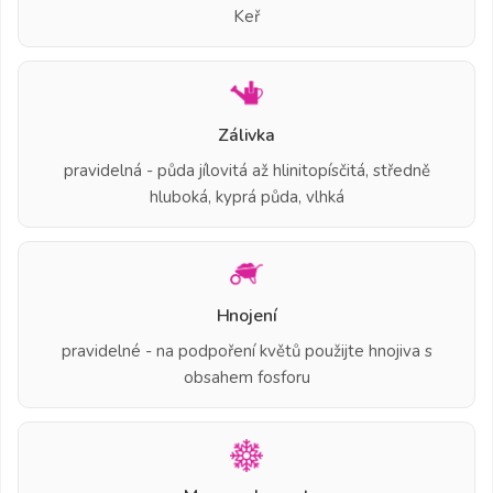
Keř
Zálivka
pravidelná - půda jílovitá až hlinitopísčitá, středně
hluboká, kyprá půda, vlhká
Hnojení
pravidelné - na podpoření květů použijte hnojiva s
obsahem fosforu