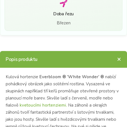
Doba řezu
Březen
Popis produktu
Kulová hortenzie
Everbloom ® 'White Wonder' ®
nabízí
pohádkový obrázek jako solitérní rostlina. Vysazená ve
skupinách například tří keřů proměňuje otevřené prostory v
planoucí moře barev. Skvěle ladí s červeně, modře nebo
fialově
kvetoucími hortenziemi.
Na záhoně a okrajích
záhonů tvoří fantastická partnerství s listovými trvalkami,
jako jsou hosty. Skvěle ladí s hvězdicovými trvalkami nebo
jemně růžově kvetoucí čechravou. Na své si přijde ve