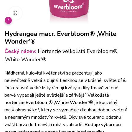
Klikněte pro zvětšení
?
Hydrangea macr. Everbloom® ‚White
Wonder’®
Český název:
Hortenzie velkolistá Everbloom®
‚White Wonder’®.
Nádherná, kulovitá květenství se prezentují jako
neuvěřitelně velká a bujná. Lesknou se v krásné, světle bílé.
Dekorativní, velké listy rámují květy a díky tmavě zelené
barvě vypadají ještě světlejší a zářivější.
Velkolistá
hortenzie Everbloom® ‚White Wonder’®
je kouzelný
malý okrasný keř, který se vyznačuje dlouhou dobou kvetení
a nesmírným množstvím květů. Díky své toleranci odstínu
vnáší barvu do tmavých míst v zahradě.
Boduje výbornou