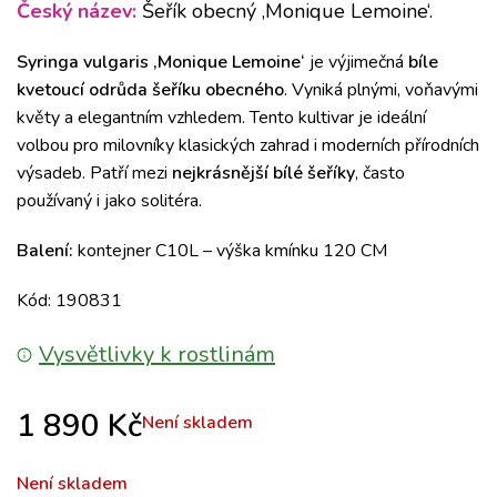
Český název:
Šeřík obecný ‚Monique Lemoine‘.
Syringa vulgaris ‚Monique Lemoine‘
je výjimečná
bíle
kvetoucí odrůda šeříku obecného
. Vyniká plnými, voňavými
květy a elegantním vzhledem. Tento kultivar je ideální
volbou pro milovníky klasických zahrad i moderních přírodních
výsadeb. Patří mezi
nejkrásnější bílé šeříky
, často
používaný i jako solitéra.
Balení:
kontejner C10L – výška kmínku 120 CM
Kód: 190831
Vysvětlivky k rostlinám
1 890
Kč
Není skladem
Není skladem