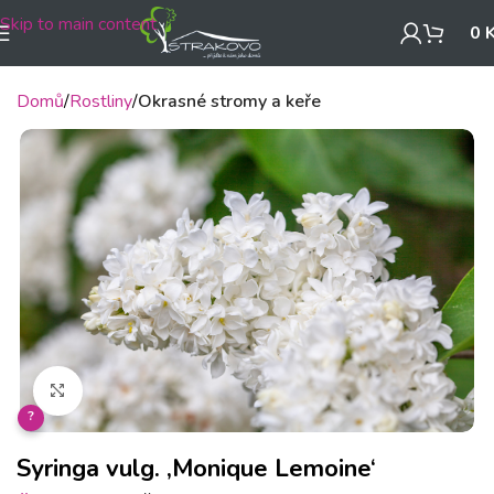
Skip to main content
0
Domů
Rostliny
Okrasné stromy a keře
Klikněte pro zvětšení
?
Syringa vulg. ‚Monique Lemoine‘