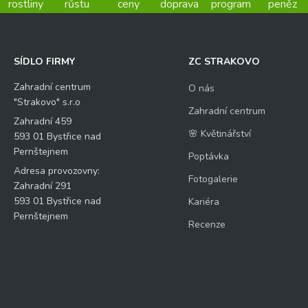
rostliny
růstu
ceny
doprava
program
peněz
SÍDLO FIRMY
ZC STRAKOVO
Zahradní centrum
O nás
"Strakovo" s.r.o
Zahradní centrum
Zahradní 459
🌸 Květinářství
593 01 Bystřice nad
Pernštejnem
Poptávka
Adresa provozovny:
Fotogalerie
Zahradní 291
593 01 Bystřice nad
Kariéra
Pernštejnem
Recenze