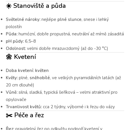
☀️
Stanoviště a půda
Světelné nároky:
nejlépe
plné slunce
, snese i lehký
polostín
Půda:
humózní, dobře propustná, neutrální až mírně zásaditá
pH půdy:
6,5–8
Odolnost:
velmi dobře mrazuvzdorný (až do -30 °C)
🌼
Kvetení
Doba kvetení:
květen
Květy:
plné,
sněhobílé
, ve velkých pyramidálních latách (až
20 cm dlouhé)
Vůně:
silná, sladká, typická šeříková – velmi atraktivní pro
opylovače
Trvanlivost květů:
cca 2 týdny, výborné i k řezu do vázy
✂️
Péče a řez
Řez:
pravidelný řez po odkvětu podpoří kvetení v