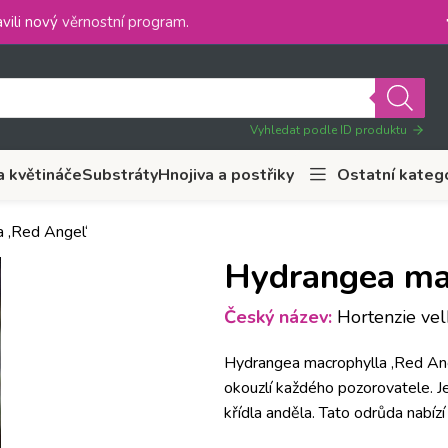
vili nový
věrnostní program
.
Vyhledat podle ID produktu
a květináče
Substráty
Hnojiva a postřiky
Ostatní kateg
 ‚Red Angel‘
Hydrangea mac
Český název:
Hortenzie velk
Hydrangea macrophylla ‚Red Ange
okouzlí každého pozorovatele. Je
křídla anděla. Tato odrůda nabízí