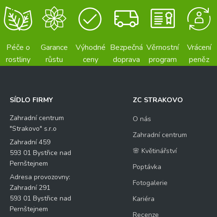
Péče o
Garance
Výhodné
Bezpečná
Věrnostní
Vrácení
rostliny
růstu
ceny
doprava
program
peněz
SÍDLO FIRMY
ZC STRAKOVO
Zahradní centrum
O nás
"Strakovo" s.r.o
Zahradní centrum
Zahradní 459
🌸 Květinářství
593 01 Bystřice nad
Pernštejnem
Poptávka
Adresa provozovny:
Fotogalerie
Zahradní 291
593 01 Bystřice nad
Kariéra
Pernštejnem
Recenze