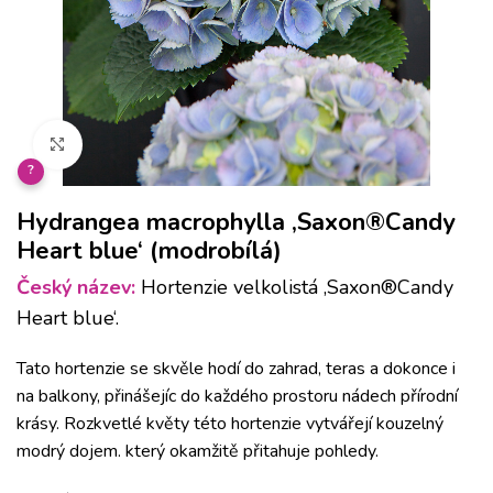
Klikněte pro zvětšení
?
Hydrangea macrophylla ‚Saxon®Candy
Heart blue‘ (modrobílá)
Český název:
Hortenzie velkolistá ‚Saxon®Candy
Heart blue‘.
Tato hortenzie se skvěle hodí do zahrad, teras a dokonce i
na balkony, přinášejíc do každého prostoru nádech přírodní
krásy. Rozkvetlé květy této hortenzie vytvářejí kouzelný
modrý dojem. který okamžitě přitahuje pohledy.