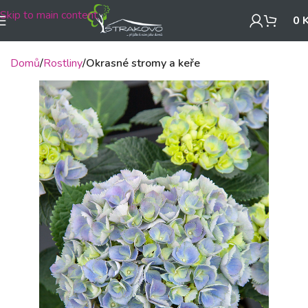
Skip to main content
0
Domů
Rostliny
Okrasné stromy a keře