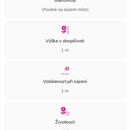
Stanoviště
Vhodné na slunné místo
Výška v dospělosti
1 m
Vzdálenost při sázení
1 m
Životnost