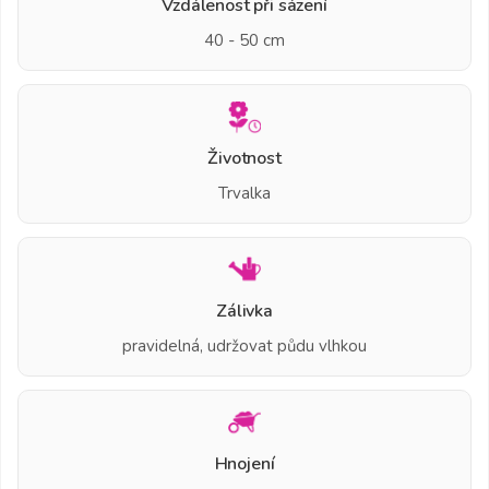
Vzdálenost při sázení
40 - 50 cm
Životnost
Trvalka
Zálivka
pravidelná, udržovat půdu vlhkou
Hnojení