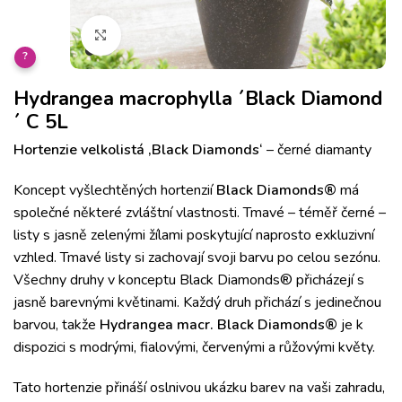
Klikněte pro zvětšení
?
Hydrangea macrophylla ´Black Diamond
´ C 5L
Hortenzie velkolistá ‚Black Diamonds‘
– černé diamanty
Koncept vyšlechtěných hortenzií
Black Diamonds®
má
společné některé zvláštní vlastnosti. Tmavé – téměř černé –
listy s jasně zelenými žílami poskytující naprosto exkluzivní
vzhled. Tmavé listy si zachovají svoji barvu po celou sezónu.
Všechny druhy v konceptu Black Diamonds® přicházejí s
jasně barevnými květinami. Každý druh přichází s jedinečnou
barvou, takže
Hydrangea macr. Black Diamonds®
je k
dispozici s modrými, fialovými, červenými a růžovými květy.
Tato hortenzie přináší oslnivou ukázku barev na vaši zahradu,