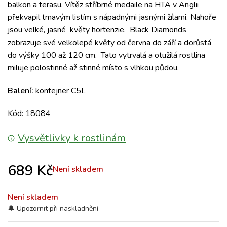
balkon a terasu.
Vítěz stříbrné medaile na HTA v Anglii
překvapil tmavým listím s nápadnými jasnými žílami.
Nahoře
jsou velké, jasné květy hortenzie.
Black Diamonds
zobrazuje své velkolepé květy od června do září a dorůstá
do výšky 100 až 120 cm.
Tato
vytrvalá a otužilá rostlina
miluje polostinné až stinné místo s vlhkou půdou.
Balení:
kontejner C5L
Kód: 18084
Vysvětlivky k rostlinám
689
Kč
Není skladem
Není skladem