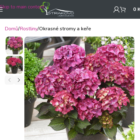
Skip to main content
0
Domů
Rostliny
Okrasné stromy a keře