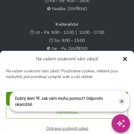
🕑 Pá – So: 9:00 – 18:00
🚫 Neděle: ZAVŘENO
Květinářství
🕑 Ut – Pá: 9:00 - 12:00 │ 13:00 - 17:00
🕑 So: 9:00 – 15:00
🚫 Ne - Po: ZAVŘENO
Na vašem soukromí nám záleží
Rychlý kontakt:
Na vašem soukromí nám záleží. Používáme cookies, některé jsou
✉️ e-shop@zcstrakovo.cz
nezbytné, jiné pomáhají vylepšit web a váš zážitek.
Sledujte nás:
Příjmout
Odmítnout
© 2026 Zahradní centrum "Strakovo" s.r.o. – Všechna práva vyhrazena. |
Vytvořilo
inetio s. r. o.
Ochrana osobních údajů