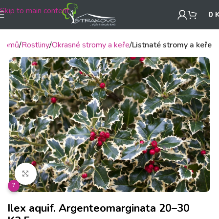
Skip to main content
0
Domů
Rostliny
Okrasné stromy a keře
Listnaté stromy a keře
Klikněte pro zvětšení
?
Ilex aquif. Argenteomarginata 20–30