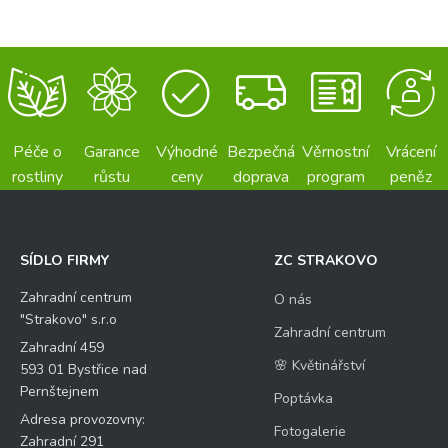
Péče o
Garance
Výhodné
Bezpečná
Věrnostní
Vrácení
rostliny
růstu
ceny
doprava
program
peněz
SÍDLO FIRMY
ZC STRAKOVO
Zahradní centrum
O nás
"Strakovo" s.r.o
Zahradní centrum
Zahradní 459
🌸 Květinářství
593 01 Bystřice nad
Pernštejnem
Poptávka
Adresa provozovny:
Fotogalerie
Zahradní 291