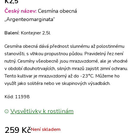
K2,5
Český název:
Cesmína obecná
„Argenteomarginata“
Balení:
Kontejner 2,5l
Cesmína obecná dává přednost slunnému až polostinnému
stanovišti, s vlhkou propustnou půdou. Pravidelný řez není
nutný. Cesmíny všeobecně jsou mrazuvzdorné, ale je vhodné
v období dlouhotrvajících, silných mrazů zajistit zimní ochranu.
Tento kultivar je mrazuvzdorný až do -23°C. Můžeme ho
využít jako solitéra nebo ve skupinových výsadbách.
Kód: 11998
Vysvětlivky k rostlinám
259
Kč
Není skladem