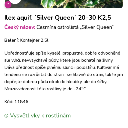
?
Ilex aquif. ´Silver Queen´ 20–30 K2,5
Český název:
Cesmína ostrolistá „Silver Queen“
Balení:
Kontejner 2,5l
Upřednostňuje spíše kyselé, propustné, dobře odvodněné
ale vlhčí, nevysychavé půdy, které jsou bohaté na živiny.
Dává přednost spíše plnému slunci i polostínu. Kultivar má
tendenci se rozrůstat do stran. se hlavně do stran, takže jim
dopřejte dobrou půdu nikoli do hloubky, ale do šířky.
Mrazuvzdornost této rostliny je do -24°C.
Kód: 11846
Vysvětlivky k rostlinám