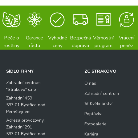
Péče o
Garance
Výhodné
Bezpečná
Věrnostní
Vrácení
rostliny
růstu
ceny
doprava
program
peněz
SÍDLO FIRMY
ZC STRAKOVO
Zahradní centrum
O nás
"Strakovo" s.r.o
Zahradní centrum
Zahradní 459
🌸 Květinářství
593 01 Bystřice nad
Pernštejnem
Poptávka
Adresa provozovny:
Fotogalerie
Zahradní 291
593 01 Bystřice nad
Kariéra