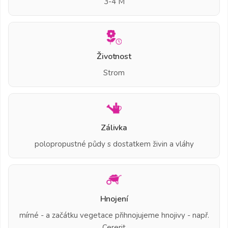
3-4 M
Životnost
Strom
Zálivka
polopropustné půdy s dostatkem živin a vláhy
Hnojení
mírné - a začátku vegetace přihnojujeme hnojivy - např.
Cererit