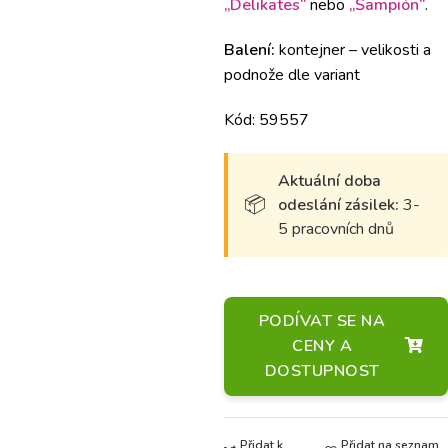
„Delikates“
nebo
„Šampión“
.
Balení:
kontejner – velikosti a
podnože dle variant
Kód: 59557
Aktuální doba
odeslání zásilek:
3-
5 pracovních dnů
PODÍVAT SE NA
CENY A
DOSTUPNOST
Přidat k
Přidat na seznam