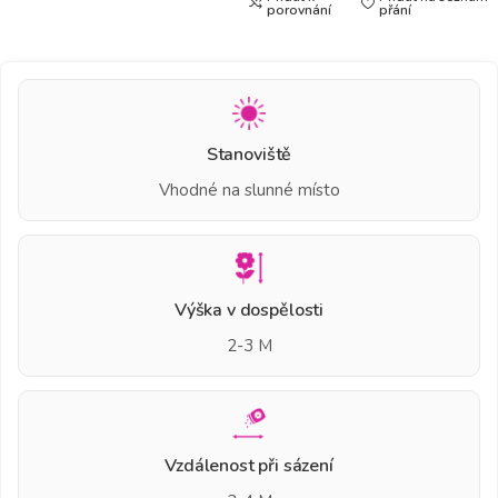
porovnání
přání
Stanoviště
Vhodné na slunné místo
Výška v dospělosti
2-3 M
Vzdálenost při sázení