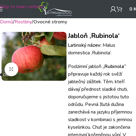
Skip to main content
0
Domů
Rostliny
Ovocné stromy
Jabloň ‚Rubinola‘
Latinský název:
Malus
domestica ‚Rubinola‘.
Podzimní jabloň
„Rubinola“
Klikněte pro zvětšení
připravuje každý rok svěží
jablečný zážitek. Těm, kteří
dávají přednost sladké chuti,
doporučujeme s jistotou tuto
odrůdu. Pevná žlutá dužina
zanechává na jazyku příjemnou
sladkost v kombinaci s jemnou
kyselinkou. Chuť je zakončena
intenzivní kořeněnou vůní. V