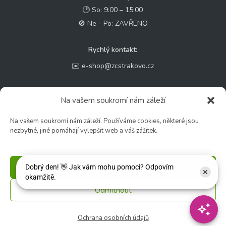
🕑 So: 9:00 – 15:00
🚫 Ne - Po: ZAVŘENO
Rychlý kontakt:
✉️ e-shop@zcstrakovo.cz
Sledujte nás:
Na vašem soukromí nám záleží
Na vašem soukromí nám záleží. Používáme cookies, některé jsou
nezbytné, jiné pomáhají vylepšit web a váš zážitek.
Příjmout
Odmítnout
© 2026 Zahradní centrum "Strakovo" s.r.o. – Všechna práva vyhrazena. |
Vytvořilo
inetio s. r. o.
Ochrana osobních údajů