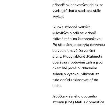
případě skladovaných jablek se
vynikající chuť a sladkost stále
zvyšují.
Slupka středně velkých
kulovitých plodů se v době
sklizně mění na žlutooranžovou.
Po stranách je pokryta červenou
barvou s tmavě červenými
pruhy. Plody jabloně
‚Rubinola‘
dozrávají v
polovině září
a jsou
okamžitě jedlé. V chladném
skladu s vysokou vlhkostí lze
tuto odrůdu skladovat až do
ledna.
Jablíčka krásného ovocného
stromu (Bot.)
Malus domestica