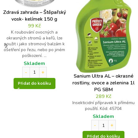
Zdravá zahrada – Štěpařský
vosk- kelímek 150 g
99
Kč
K roubování ovocných a
okrasných stromů a keřů, lze
použit i jako stromový balzám k
ošetření po řezu, nebo po jiném
poškození. ...
Skladem
Sanium Ultra AL – okrasné
rostliny, ovoce a zelenina 1l
Přidat do košíku
PG SBM
289
Kč
Insekticidní přípravek k přímému
použítí. Kód: 45704
Skladem
Přidat do košíku