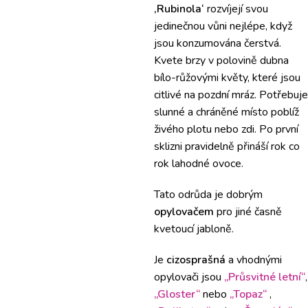
‚Rubinola‘
rozvíjejí svou
jedinečnou vůni nejlépe, když
jsou konzumována čerstvá.
Kvete brzy v polovině dubna
bílo-růžovými květy, které jsou
citlivé na pozdní mráz. Potřebuje
slunné a chráněné místo poblíž
živého plotu nebo zdi. Po první
sklizni pravidelně přináší rok co
rok lahodné ovoce.
Tato odrůda je dobrým
opylovačem
pro jiné časně
kvetoucí jabloně.
Je
cizosprašná
a vhodnými
opylovači jsou
„Průsvitné letní“
,
„Gloster“
nebo
„Topaz“
,