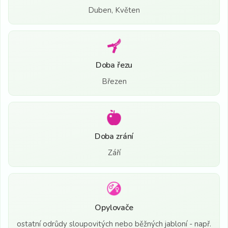
Duben, Květen
Doba řezu
Březen
Doba zrání
Září
Opylovače
ostatní odrůdy sloupovitých nebo běžných jabloní - např.