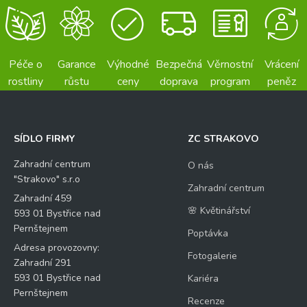
Péče o
Garance
Výhodné
Bezpečná
Věrnostní
Vrácení
rostliny
růstu
ceny
doprava
program
peněz
SÍDLO FIRMY
ZC STRAKOVO
Zahradní centrum
O nás
"Strakovo" s.r.o
Zahradní centrum
Zahradní 459
🌸 Květinářství
593 01 Bystřice nad
Pernštejnem
Poptávka
Adresa provozovny:
Fotogalerie
Zahradní 291
593 01 Bystřice nad
Kariéra
Pernštejnem
Recenze