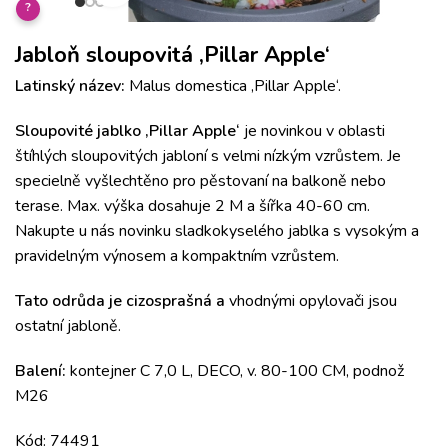
?
Jabloň sloupovitá ‚Pillar Apple‘
Latinský název:
Malus domestica ‚Pillar Apple‘.
Sloupovité jablko ‚Pillar Apple‘
je novinkou v oblasti
štíhlých sloupovitých jabloní s velmi nízkým vzrůstem. Je
specielně vyšlechtěno pro pěstovaní na balkoně nebo
terase. Max. výška dosahuje 2 M a šířka 40-60 cm.
Nakupte u nás novinku sladkokyselého jablka s vysokým a
pravidelným výnosem a kompaktním vzrůstem.
Tato odrůda je cizosprašná a
vhodnými opylovači jsou
ostatní jabloně.
Balení:
kontejner C 7,0 L, DECO, v. 80-100 CM, podnož
M26
Kód: 74491