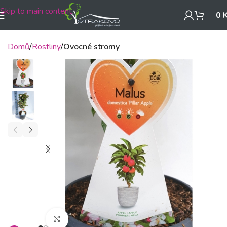
Skip to main content
0
Domů
Rostliny
Ovocné stromy
Klikněte pro zvětšení