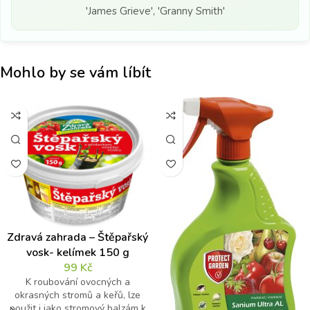
'James Grieve', 'Granny Smith'
Mohlo by se vám líbít
Zdravá zahrada – Štěpařský
vosk- kelímek 150 g
99
Kč
K roubování ovocných a
okrasných stromů a keřů, lze
použit i jako stromový balzám k