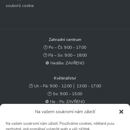
souborů cookie
Zahradní centrum
🕑 Po – Čt: 9:00 – 17:00
🕑 Pá – So: 9:00 – 18:00
🚫 Neděle: ZAVŘENO
Květinářství
🕑 Ut – Pá: 9:00 - 12:00 │ 13:00 - 17:00
🕑 So: 9:00 – 15:00
🚫 Ne - Po: ZAVŘENO
Na vašem soukromí nám záleží
Rychlý kontakt:
Na vašem soukromí nám záleží. Používáme cookies, některé jsou
✉️ e-shop@zcstrakovo.cz
nezbytné, jiné pomáhají vylepšit web a váš zážitek.