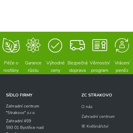
Péče o
Garance
Výhodné
Bezpečná
Věrnostní
Vrácení
rostliny
růstu
ceny
doprava
program
peněz
SÍDLO FIRMY
ZC STRAKOVO
Zahradní centrum
O nás
"Strakovo" s.r.o
Zahradní centrum
Zahradní 459
🌸 Květinářství
593 01 Bystřice nad