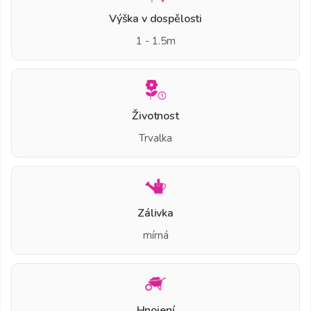
Výška v dospělosti
1 - 1.5m
Životnost
Trvalka
Zálivka
mírná
Hnojení