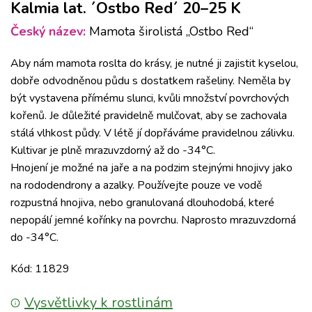
Kalmia lat. ´Ostbo Red´ 20–25 K
Český název:
Mamota širolistá „Ostbo Red“
Aby nám mamota roslta do krásy, je nutné ji zajistit kyselou,
dobře odvodněnou půdu s dostatkem rašeliny. Neměla by
být vystavena přímému slunci, kvůli množství povrchových
kořenů. Je důležité pravidelně mulčovat, aby se zachovala
stálá vlhkost půdy. V létě jí dopřáváme pravidelnou zálivku.
Kultivar je plně mrazuvzdorný až do -34°C.
Hnojení je možné na jaře a na podzim stejnými hnojivy jako
na rododendrony a azalky. Používejte pouze ve vodě
rozpustná hnojiva, nebo granulovaná dlouhodobá, které
nepopálí jemné kořínky na povrchu. Naprosto mrazuvzdorná
do -34°C.
Kód: 11829
Vysvětlivky k rostlinám