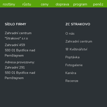
rostliny
růstu
ceny
doprava
program
peněz
SÍDLO FIRMY
ZC STRAKOVO
Zahradní centrum
O nás
"Strakovo" s.r.o
Zahradní centrum
Zahradní 459
🌸 Květinářství
593 01 Bystřice nad
Pernštejnem
Poptávka
Adresa provozovny:
Fotogalerie
Zahradní 291
593 01 Bystřice nad
Kariéra
Pernštejnem
Recenze