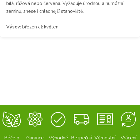
bílá, růžová nebo červena. Vyžaduje úrodnou a humózní
zeminu, snese i chladnější stanoviště.
Výsev
: březen až květen
Péče o
Garance
Výhodné
Bezpečná
Věrnostní
Vrácení