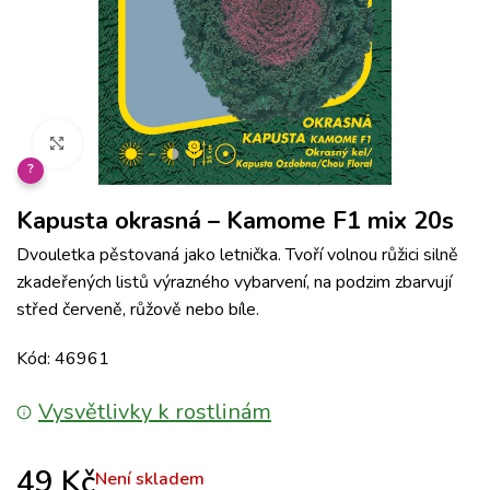
Klikněte pro zvětšení
?
Kapusta okrasná – Kamome F1 mix 20s
Dvouletka pěstovaná jako letnička. Tvoří volnou růžici silně
zkadeřených listů výrazného vybarvení, na podzim zbarvují
střed červeně, růžově nebo bíle.
Kód: 46961
Vysvětlivky k rostlinám
49
Kč
Není skladem