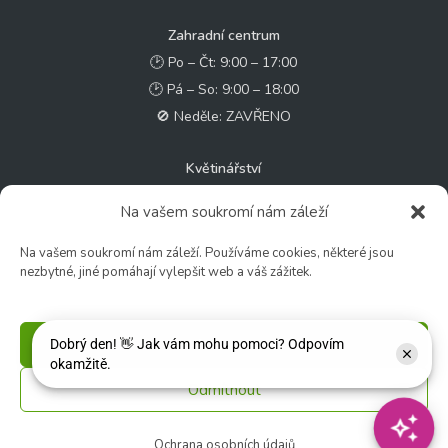
Zahradní centrum
🕑 Po – Čt: 9:00 – 17:00
🕑 Pá – So: 9:00 – 18:00
🚫 Neděle: ZAVŘENO
Květinářství
🕑 Ut – Pá: 9:00 - 12:00 │ 13:00 - 17:00
Na vašem soukromí nám záleží
🕑 So: 9:00 – 15:00
🚫 Ne - Po: ZAVŘENO
Na vašem soukromí nám záleží. Používáme cookies, některé jsou
nezbytné, jiné pomáhají vylepšit web a váš zážitek.
Rychlý kontakt:
✉️ e-shop@zcstrakovo.cz
Příjmout
Sledujte nás:
Odmítnout
Ochrana osobních údajů