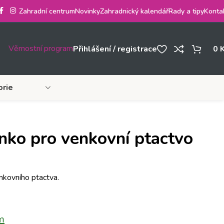
Zahradní centrum
Novinky
Zahradnický kalendář
Rady a tipy
Konta
Věrnostní program
Přihlášení / registrace
0
orie
ko pro venkovní ptactvo
kovního ptactva.
m