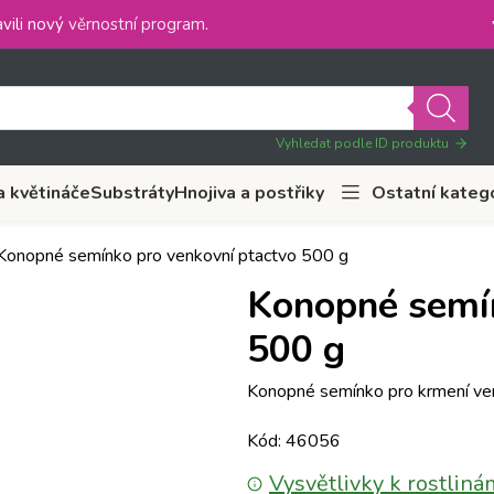
vili nový
věrnostní program
.
Vyhledat podle ID produktu
a květináče
Substráty
Hnojiva a postřiky
Ostatní kateg
Konopné semínko pro venkovní ptactvo 500 g
Konopné semín
500 g
Konopné semínko pro krmení ven
Kód: 46056
Vysvětlivky k rostliná