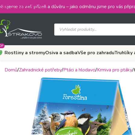
Skip to main content
ěkujeme za vaši přízeň a důvěru – jako odměnu jsme pro vás připra
OP
Rostliny a stromy
Osiva a sadba
Vše pro zahradu
Truhlíky 
Domů
Zahradnické potřeby
Ptáci a hlodavci
Krmiva pro ptáky