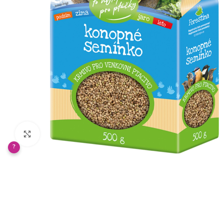
Klikněte pro zvětšení
?