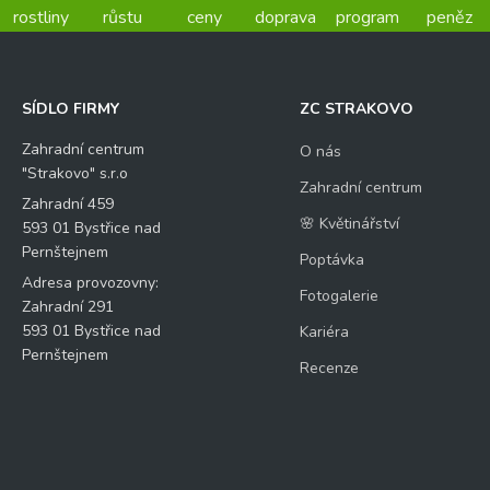
rostliny
růstu
ceny
doprava
program
peněz
SÍDLO FIRMY
ZC STRAKOVO
Zahradní centrum
O nás
"Strakovo" s.r.o
Zahradní centrum
Zahradní 459
🌸 Květinářství
593 01 Bystřice nad
Pernštejnem
Poptávka
Adresa provozovny:
Fotogalerie
Zahradní 291
593 01 Bystřice nad
Kariéra
Pernštejnem
Recenze