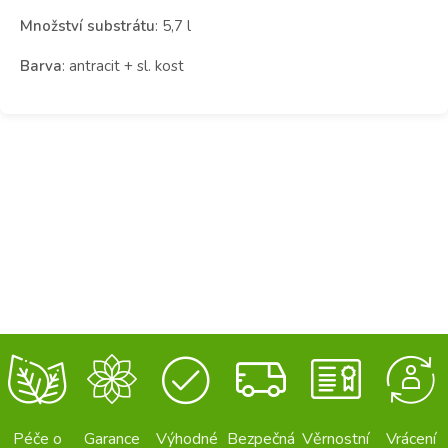
Množství substrátu
: 5,7 l
Barva
: antracit + sl. kost
Péče o
Garance
Výhodné
Bezpečná
Věrnostní
Vrácení