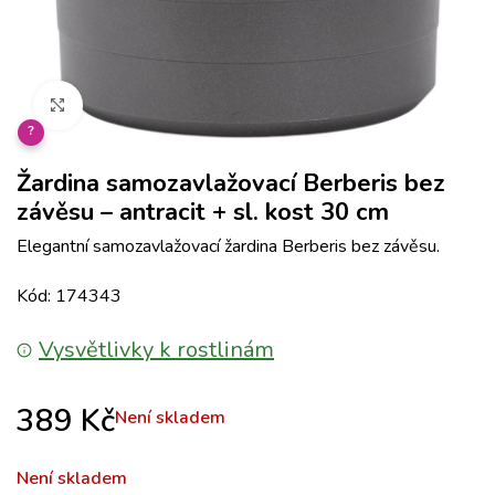
Klikněte pro zvětšení
?
Žardina samozavlažovací Berberis bez
závěsu – antracit + sl. kost 30 cm
Elegantní samozavlažovací žardina Berberis bez závěsu.
Kód: 174343
Vysvětlivky k rostlinám
389
Kč
Není skladem
Není skladem