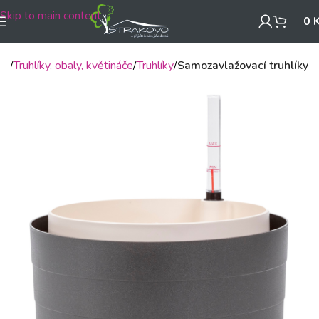
Skip to main content
0
mů
Truhlíky, obaly, květináče
Truhlíky
Samozavlažovací truhlíky