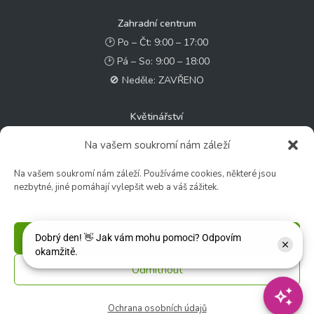
Zahradní centrum
🕑 Po – Čt: 9:00 – 17:00
🕑 Pá – So: 9:00 – 18:00
🚫 Neděle: ZAVŘENO
Květinářství
🕑 Ut – Pá: 9:00 - 12:00 │ 13:00 - 17:00
Na vašem soukromí nám záleží
🕑 So: 9:00 – 15:00
🚫 Ne - Po: ZAVŘENO
Na vašem soukromí nám záleží. Používáme cookies, některé jsou
nezbytné, jiné pomáhají vylepšit web a váš zážitek.
Rychlý kontakt:
✉️ e-shop@zcstrakovo.cz
Příjmout
Sledujte nás:
Odmítnout
Ochrana osobních údajů