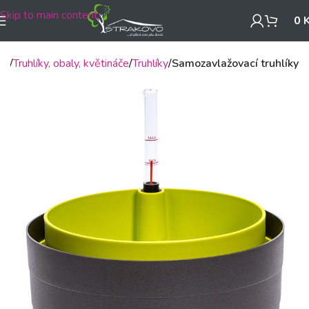
Skip to main content
0
mů
Truhlíky, obaly, květináče
Truhlíky
Samozavlažovací truhlíky