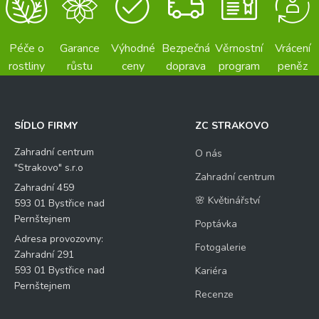
Péče o
Garance
Výhodné
Bezpečná
Věrnostní
Vrácení
rostliny
růstu
ceny
doprava
program
peněz
SÍDLO FIRMY
ZC STRAKOVO
Zahradní centrum
O nás
"Strakovo" s.r.o
Zahradní centrum
Zahradní 459
🌸 Květinářství
593 01 Bystřice nad
Pernštejnem
Poptávka
Adresa provozovny:
Fotogalerie
Zahradní 291
593 01 Bystřice nad
Kariéra
Pernštejnem
Recenze