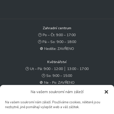
Zahradní centrum
🕑 Po – Čt: 9:00 – 17:00
🕑 Pá – So: 9:00 – 18:00
🚫 Neděle: ZAVŘENO
Květinářství
🕑 Ut – Pá: 9:00 - 12:00 │ 13:00 - 17:00
🕑 So: 9:00 – 15:00
🚫 Ne - Po: ZAVŘENO
Na vašem soukromí nám záleží
Rychlý kontakt:
Na vašem soukromí nám záleží. Používáme cookies, některé jsou
✉️ e-shop@zcstrakovo.cz
nezbytné, jiné pomáhají vylepšit web a váš zážitek.