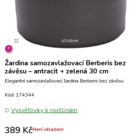
Klikněte pro zvětšení
?
Žardina samozavlažovací Berberis bez
závěsu – antracit + zelená 30 cm
Elegantní samozavlažovací žardina Berberis bez závěsu.
Kód: 174344
Vysvětlivky k rostlinám
389
Kč
Není skladem