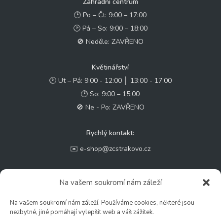
Zahradní centrum
🕑 Po – Čt: 9:00 – 17:00
🕑 Pá – So: 9:00 – 18:00
🚫 Neděle: ZAVŘENO
Květinářství
🕑 Ut – Pá: 9:00 - 12:00 │ 13:00 - 17:00
🕑 So: 9:00 – 15:00
🚫 Ne - Po: ZAVŘENO
Rychlý kontakt:
✉️ e-shop@zcstrakovo.cz
Sledujte nás:
Na vašem soukromí nám záleží
Na vašem soukromí nám záleží. Používáme cookies, některé jsou
nezbytné, jiné pomáhají vylepšit web a váš zážitek.