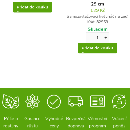
29 cm
Přidat do košíku
129
Kč
Samozavlažovací květináč na zeď.
Kód: 82959
Skladem
Přidat do košíku
Péče o
Garance
Výhodné
Bezpečná
Věrnostní
Vrácení
rostliny
růstu
ceny
doprava
program
peněz