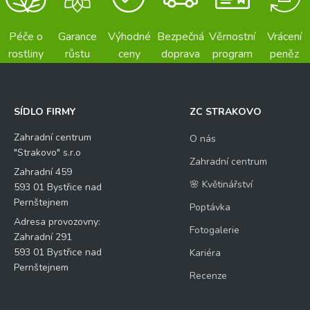
Péče o
Garance
Výhodné
Bezpečná
Věrnostní
Vrácení
rostliny
růstu
ceny
doprava
program
peněz
SÍDLO FIRMY
ZC STRAKOVO
Zahradní centrum
O nás
"Strakovo" s.r.o
Zahradní centrum
Zahradní 459
🌸 Květinářství
593 01 Bystřice nad
Pernštejnem
Poptávka
Adresa provozovny:
Fotogalerie
Zahradní 291
593 01 Bystřice nad
Kariéra
Pernštejnem
Recenze