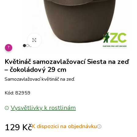
Klikněte pro zvětšení
?
Květináč samozavlažovací Siesta na zeď
– čokoládový 29 cm
Samozavlažovací květináč na zeď.
Kód: 82959
Vysvětlivky k rostlinám
129
Kč
K dispozici na objednávku