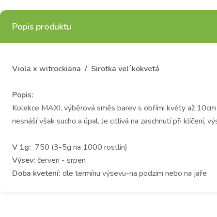
Popis produktu
Viola x witrockiana / Sirotka vel´kokvetá
Popis:
Kolekce MAXI, výběrová směs barev s obřími květy až 10cm v 
nesnáší však sucho a úpal. Je citlivá na zaschnutí při klíčení, v
V 1g:
750 (3-5g na 1000 rostlin)
Výsev:
červen - srpen
Doba kvetení:
dle termínu výsevu-na podzim nebo na jaře