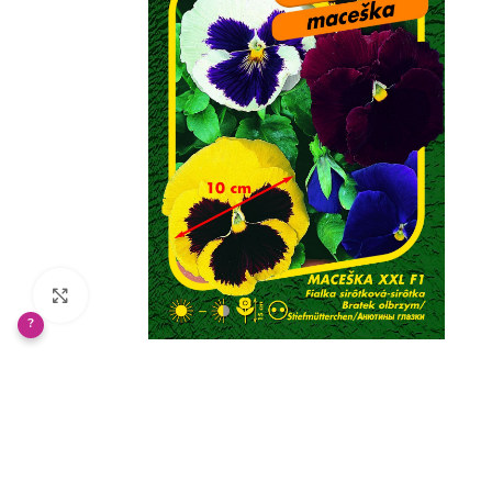
Klikněte pro zvětšení
?