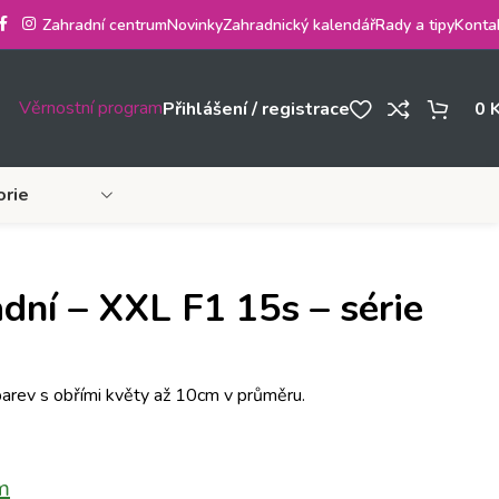
Zahradní centrum
Novinky
Zahradnický kalendář
Rady a tipy
Konta
Věrnostní program
Přihlášení / registrace
0
orie
dní – XXL F1 15s – série
rev s obřími květy až 10cm v průměru.
m