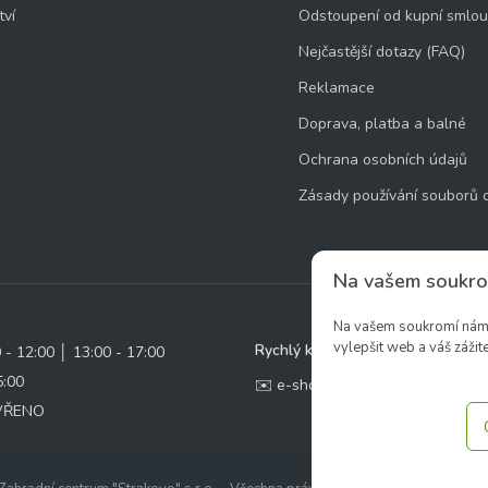
tví
Odstoupení od kupní smlo
Nejčastější dotazy (FAQ)
Reklamace
Doprava, platba a balné
Ochrana osobních údajů
Zásady používání souborů 
Na vašem soukro
Na vašem soukromí nám z
vylepšit web a váš zážite
Rychlý kontakt:
0 - 12:00 │ 13:00 - 17:00
5:00
✉️ e-shop@zcstrakovo.cz
AVŘENO