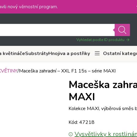
vili nový
věrnostní program
.
Vyhledat podle ID produktu
a květináče
Substráty
Hnojiva a postřiky
Ostatní kateg
VĚTINY
Maceška zahradní – XXL F1 15s – série MAXI
Maceška zahra
MAXI
Kolekce MAXI, výběrová směs ba
Kód: 47218
Vysvětlivky k rostliná