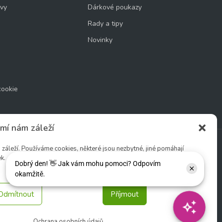
uvy
Dárkové poukazy
Rady a tipy
Novinky
cookie
mí nám záleží
áleží. Používáme cookies, některé jsou nezbytné, jiné pomáhají
k.
Sledujte nás:
Odmítnout
Příjmout
Ochrana osobních údajů