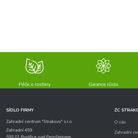
Péče o rostliny
Garance růstu
SÍDLO FIRMY
ZC STRAK
Zahradní centrum "Strakovo" s.r.o
O nás
Zahradní 459
Zahradní ce
593 01 Bystřice nad Pernštejnem