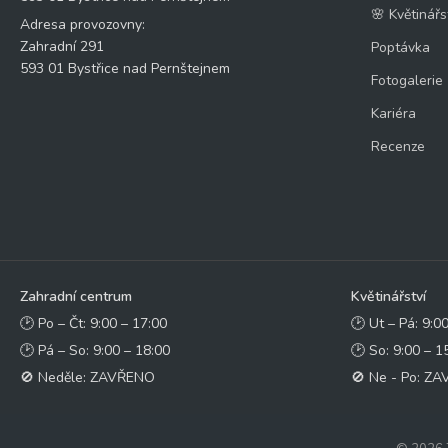
🌸 Květinářs
Adresa provozovny:
Zahradní 291
Poptávka
593 01 Bystřice nad Pernštejnem
Fotogalerie
Kariéra
Recenze
Zahradní centrum
Květinářství
🕑 Po – Čt: 9:00 – 17:00
🕑 Ut – Pá: 9:0
🕑 Pá – So: 9:00 – 18:00
🕑 So: 9:00 – 1
🚫 Neděle: ZAVŘENO
🚫 Ne - Po: Z