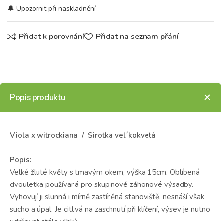
Přidat k porovnání
Přidat na seznam přání
Popis produktu
Viola x witrockiana / Sirotka vel´kokvetá
Popis:
Velké žluté květy s tmavým okem, výška 15cm. Oblíbená
dvouletka používaná pro skupinové záhonové výsadby.
Vyhovují ji slunná i mírně zastíněná stanoviště, nesnáší však
sucho a úpal. Je citlivá na zaschnutí při klíčení, výsev je nutno