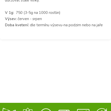
udržovat stále vlhký.
V 1g:
750 (3-5g na 1000 rostlin)
Výsev:
červen - srpen
Doba kvetení:
dle termínu výsevu-na podzim nebo na jaře