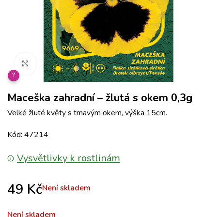
Klikněte pro zvětšení
?
Maceška zahradní – žlutá s okem 0,3g
Velké žluté květy s tmavým okem, výška 15cm.
Kód: 47214
Vysvětlivky k rostlinám
49
Kč
Není skladem
Není skladem