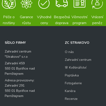
Péče o
Garance
Výhodné
Bezpečná
Věrnostní
Vrácení
rostliny
růstu
ceny
doprava
program
peněz
SÍDLO FIRMY
ZC STRAKOVO
Zahradní centrum
O nás
"Strakovo" s.r.o
Zahradní centrum
Zahradní 459
🌸 Květinářství
593 01 Bystřice nad
Pernštejnem
Poptávka
Adresa provozovny:
Fotogalerie
Zahradní 291
593 01 Bystřice nad
Kariéra
Pernštejnem
Recenze