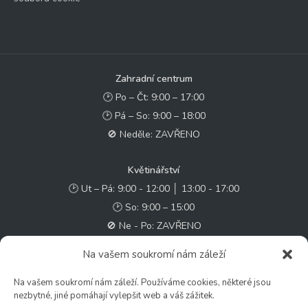
Zahradní centrum
🕑 Po – Čt: 9:00 – 17:00
🕑 Pá – So: 9:00 – 18:00
🚫 Neděle: ZAVŘENO
Květinářství
🕑 Ut – Pá: 9:00 - 12:00 │ 13:00 - 17:00
🕑 So: 9:00 – 15:00
🚫 Ne - Po: ZAVŘENO
Na vašem soukromí nám záleží
Rychlý kontakt:
Na vašem soukromí nám záleží. Používáme cookies, některé jsou
✉️ e-shop@zcstrakovo.cz
nezbytné, jiné pomáhají vylepšit web a váš zážitek.