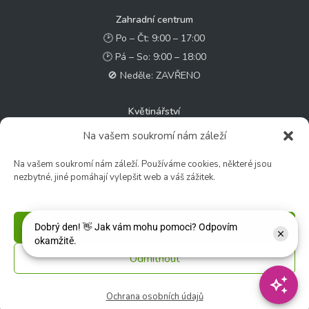
Zahradní centrum
🕑 Po – Čt: 9:00 – 17:00
🕑 Pá – So: 9:00 – 18:00
🚫 Neděle: ZAVŘENO
Květinářství
🕑 Ut – Pá: 9:00 - 12:00 │ 13:00 - 17:00
Na vašem soukromí nám záleží
🕑 So: 9:00 – 15:00
Na vašem soukromí nám záleží. Používáme cookies, některé jsou
🚫 Ne - Po: ZAVŘENO
nezbytné, jiné pomáhají vylepšit web a váš zážitek.
Rychlý kontakt:
✉️ e-shop@zcstrakovo.cz
Příjmout
Odmítnout
Sledujte nás:
Ochrana osobních údajů