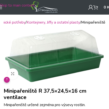
Skip to main content
0
adnické potřeby
Kontejnery, Jiffy a ostatní plasty
Minipařeniště
Klikněte pro zvětšení
?
Minipařeniště R 37,5×24,5×16 cm
ventilace
Minipařeniště určené zejména pro výsevy rostlin.