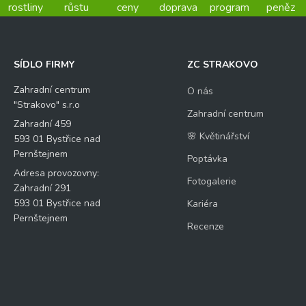
rostliny
růstu
ceny
doprava
program
peněz
SÍDLO FIRMY
ZC STRAKOVO
Zahradní centrum
O nás
"Strakovo" s.r.o
Zahradní centrum
Zahradní 459
🌸 Květinářství
593 01 Bystřice nad
Pernštejnem
Poptávka
Adresa provozovny:
Fotogalerie
Zahradní 291
593 01 Bystřice nad
Kariéra
Pernštejnem
Recenze