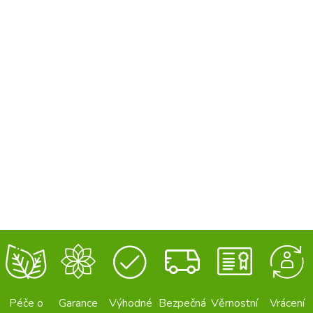
Péče o
Garance
Výhodné
Bezpečná
Věrnostní
Vrácení