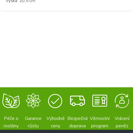
výška: 20,5 cm
Péče o
Garance
Výhodné
Bezpečná
Věrnostní
Vrácení
rostliny
růstu
ceny
doprava
program
peněz