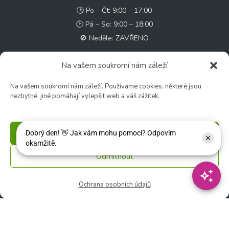
🕑 Po – Čt: 9:00 – 17:00
🕑 Pá – So: 9:00 – 18:00
🚫 Neděle: ZAVŘENO
Květinářství
Na vašem soukromí nám záleží
🕑 Ut – Pá: 9:00 - 12:00 │ 13:00 - 17:00
Na vašem soukromí nám záleží. Používáme cookies, některé jsou
🕑 So: 9:00 – 15:00
nezbytné, jiné pomáhají vylepšit web a váš zážitek.
🚫 Ne - Po: ZAVŘENO
Rychlý kontakt:
Příjmout
✉️ e-shop@zcstrakovo.cz
Odmítnout
Sledujte nás:
Ochrana osobních údajů
© 2026 Zahradní centrum "Strakovo" s.r.o. – Všechna práva vyhrazena. |