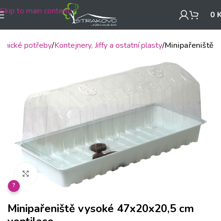
Skip to main content
0
adnické potřeby
Kontejnery, Jiffy a ostatní plasty
Minipařeniště
Klikněte pro zvětšení
?
Minipařeniště vysoké 47x20x20,5 cm