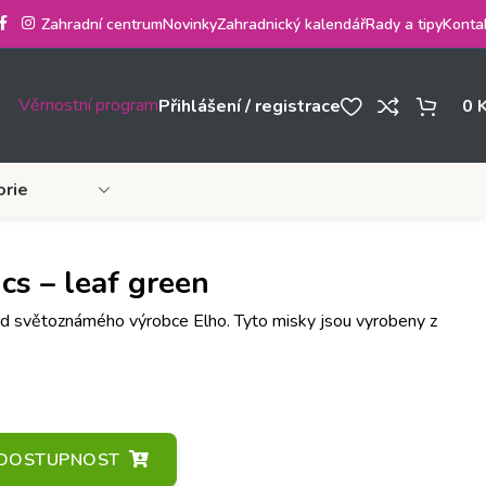
Zahradní centrum
Novinky
Zahradnický kalendář
Rady a tipy
Konta
Věrnostní program
Přihlášení / registrace
0
orie
cs – leaf green
od světoznámého výrobce Elho. Tyto misky jsou vyrobeny z
A DOSTUPNOST