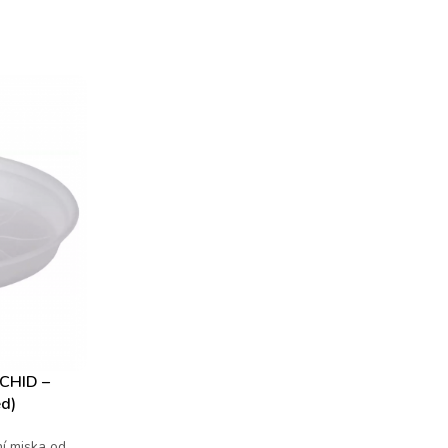
RCHID –
ed)
ní miska od