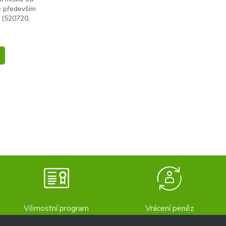
e především
 (520720,
Věrnostní program
Vrácení peněz