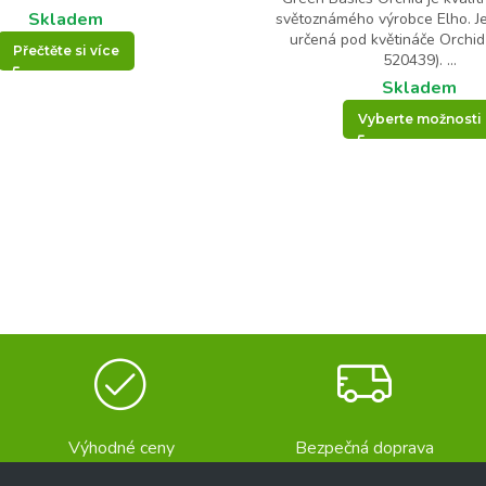
Skladem
světoznámého výrobce Elho. J
určená pod květináče Orchid
Přečtěte si více
520439). ...
Skladem
Vyberte možnosti
Výhodné ceny
Bezpečná doprava