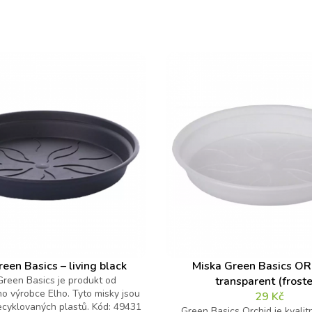
een Basics – living black
Miska Green Basics O
Green Basics je produkt od
transparent (frost
o výrobce Elho. Tyto misky jsou
29
Kč
ecyklovaných plastů. Kód: 49431
Green Basics Orchid je kvalit