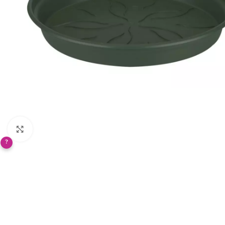
Klikněte pro zvětšení
?