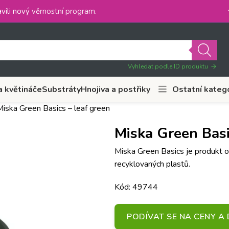
vili nový
věrnostní program
.
Vyhledat podle ID produktu
a květináče
Substráty
Hnojiva a postřiky
Ostatní kateg
Miska Green Basics – leaf green
Miska Green Basi
Miska Green Basics je produkt 
recyklovaných plastů.
Kód: 49744
PODÍVAT SE NA CENY 