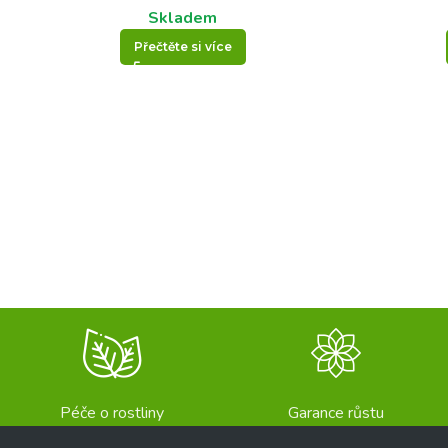
Skladem
Přečtěte si více
Péče o rostliny
Garance růstu