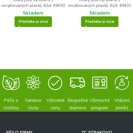
recyklovaných plastů. Kód: 49430
recyklovaných plastů. Kód: 49431
Skladem
Skladem
Přečtěte si více
Přečtěte si více
Péče o
Garance
Výhodné
Bezpečná
Věrnostní
Vrácení
rostliny
růstu
ceny
doprava
program
peněz
SÍDLO FIRMY
ZC STRAKOVO