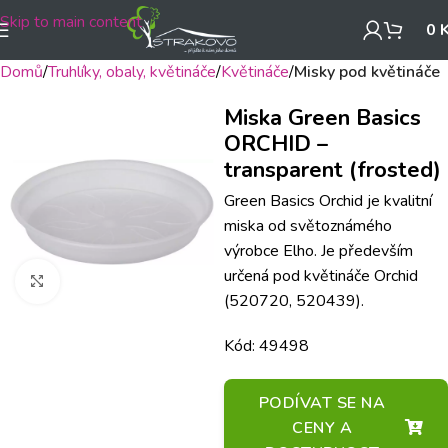
Skip to main content
0
Domů
Truhlíky, obaly, květináče
Květináče
Misky pod květináče
Miska Green Basics
ORCHID –
transparent (frosted)
Green Basics Orchid je kvalitní
miska od světoznámého
výrobce Elho. Je především
určená pod květináče Orchid
Klikněte pro zvětšení
(520720, 520439).
Kód: 49498
PODÍVAT SE NA
CENY A