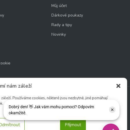
Můj účet
uvy
Dárkové poukazy
Rady a tipy
Novinky
cookie
mí nám záleží
áleží. Používáme cookies, některé jsou nezbytné, jiné pomáhají
k.
Sledujte nás:
Odmítnout
Příjmout