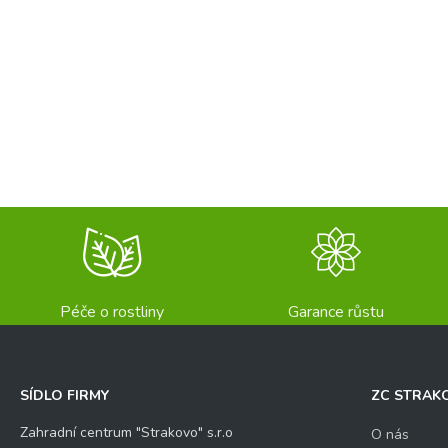
Péče o rostliny
Garance růstu
SÍDLO FIRMY
ZC STRAK
Zahradní centrum "Strakovo" s.r.o
O nás