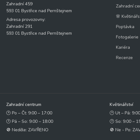
Zahradní 459
Zahradní ce
593 01 Bystřice nad Pernštejnem
🌸 Květinářs
Adresa provozovny:
Zahradní 291
Poptávka
593 01 Bystřice nad Pernštejnem
Fotogalerie
Kariéra
Recenze
Zahradní centrum
Květinářství
🕑 Po – Čt: 9:00 – 17:00
🕑 Ut – Pá: 9:0
🕑 Pá – So: 9:00 – 18:00
🕑 So: 9:00 – 1
🚫 Neděle: ZAVŘENO
🚫 Ne - Po: Z