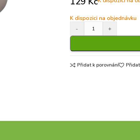
129
Kč
K dispozici na 
K dispozici na objednávku
Přidat k porovnání
Přida