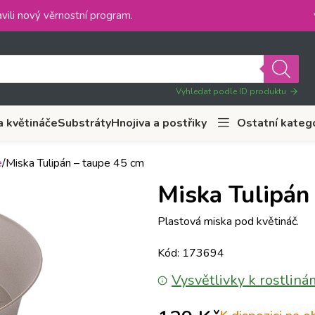
vili nový
věrnostní program
.
Vyhledat podle ID produktu
a květináče
Substráty
Hnojiva a postřiky
Ostatní kateg
e
Miska Tulipán – taupe 45 cm
Miska Tulipán
Plastová miska pod květináč.
Kód: 173694
Vysvětlivky k rostliná