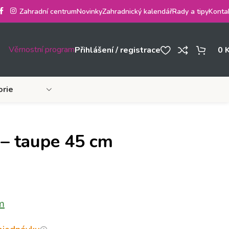
Zahradní centrum
Novinky
Zahradnický kalendář
Rady a tipy
Konta
Věrnostní program
Přihlášení / registrace
0
orie
 – taupe 45 cm
m