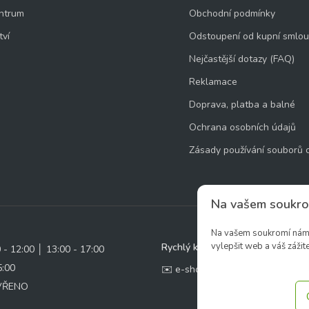
ntrum
Obchodní podmínky
tví
Odstoupení od kupní smlo
Nejčastější dotazy (FAQ)
Reklamace
Doprava, platba a balné
Ochrana osobních údajů
Zásady používání souborů 
Na vašem soukro
Na vašem soukromí nám z
vylepšit web a váš zážite
Rychlý kontakt:
0 - 12:00 │ 13:00 - 17:00
5:00
✉️ e-shop@zcstrakovo.cz
AVŘENO