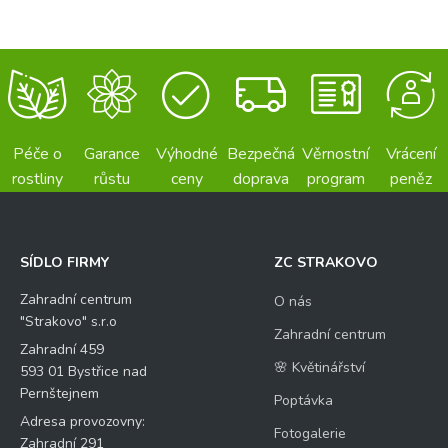
Péče o
Garance
Výhodné
Bezpečná
Věrnostní
Vrácení
rostliny
růstu
ceny
doprava
program
peněz
SÍDLO FIRMY
ZC STRAKOVO
Zahradní centrum
O nás
"Strakovo" s.r.o
Zahradní centrum
Zahradní 459
🌸 Květinářství
593 01 Bystřice nad
Pernštejnem
Poptávka
Adresa provozovny:
Fotogalerie
Zahradní 291