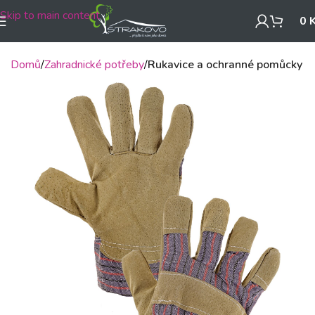
Skip to main content
0
Domů
Zahradnické potřeby
Rukavice a ochranné pomůcky