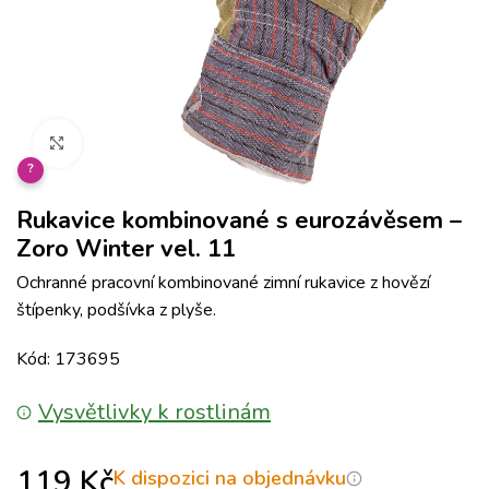
Klikněte pro zvětšení
?
Rukavice kombinované s eurozávěsem –
Zoro Winter vel. 11
Ochranné pracovní kombinované zimní rukavice z hovězí
štípenky, podšívka z plyše.
Kód: 173695
Vysvětlivky k rostlinám
119
Kč
K dispozici na objednávku