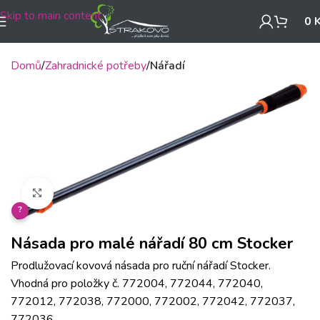
Skip to main content
0
Domů
Zahradnické potřeby
Nářadí
Klikněte pro zvětšení
?
Násada pro malé nářadí 80 cm Stocker
Prodlužovací kovová násada pro ruční nářadí Stocker.
Vhodná pro položky č. 772004, 772044, 772040,
772012, 772038, 772000, 772002, 772042, 772037,
772036.