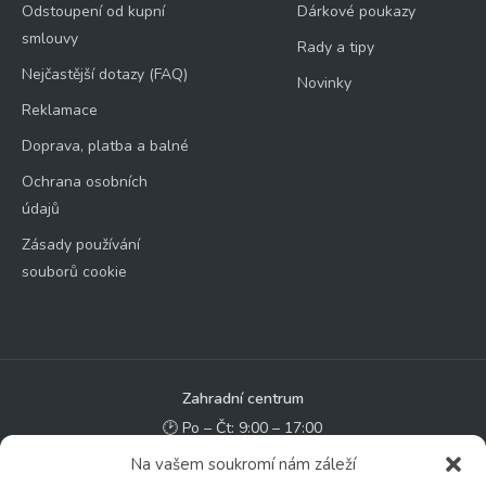
Odstoupení od kupní
Dárkové poukazy
smlouvy
Rady a tipy
Nejčastější dotazy (FAQ)
Novinky
Reklamace
Doprava, platba a balné
Ochrana osobních
údajů
Zásady používání
souborů cookie
Zahradní centrum
🕑 Po – Čt: 9:00 – 17:00
🕑 Pá – So: 9:00 – 18:00
Na vašem soukromí nám záleží