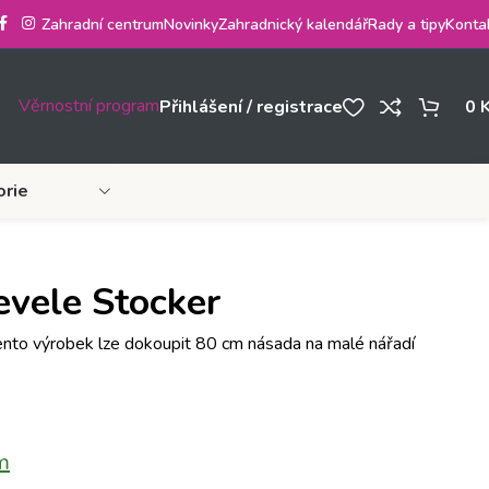
Zahradní centrum
Novinky
Zahradnický kalendář
Rady a tipy
Konta
Věrnostní program
Přihlášení / registrace
0
orie
evele Stocker
tento výrobek lze dokoupit 80 cm násada na malé nářadí
m