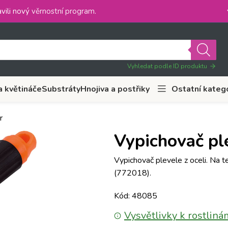
vili nový
věrnostní program
.
Vyhledat podle ID produktu
a květináče
Substráty
Hnojiva a postřiky
Ostatní kateg
r
Vypichovač pl
Vypichovač plevele z oceli. Na 
(772018).
Kód: 48085
Vysvětlivky k rostliná