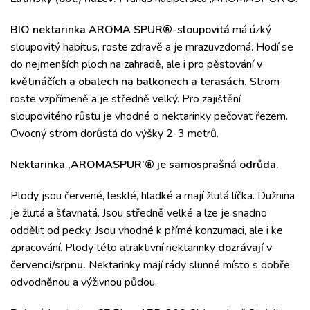
BIO nektarinka AROMA SPUR®-sloupovitá
má úzký
sloupovitý habitus, roste zdravě a je mrazuvzdorná.
Hodí se
do nejmenších ploch na zahradě, ale i pro pěstování
v
květináčích a obalech na balkonech a terasách.
Strom
r
oste vzpřímeně a je středně velký.
Pro zajištění
sloupovitého růstu je vhodné o nektarinky pečovat řezem.
Ovocný strom d
orůstá do výšky 2-3 metrů.
Nektarinka ‚AROMASPUR’® je samosprašná odrůda.
Plody jsou červené, lesklé, hladké a mají žlutá líčka.
Dužnina
je žlutá a šťavnatá.
Jsou středně velké a lze je snadno
oddělit od pecky.
Jsou vhodné k přímé konzumaci, ale i ke
zpracování.
Plody této atraktivní n
ektarinky
dozrávají v
červenci/srpnu.
Nektarinky mají rády slunné místo s dobře
odvodněnou a výživnou půdou.