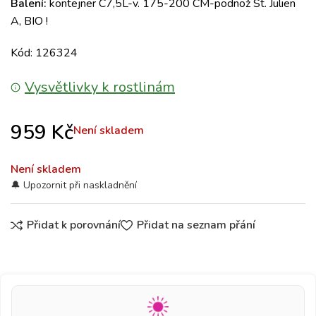
Balení:
kontejner C7,5L-v. 175-200 CM-podnož St. Julien
A, BIO !
Kód: 126324
Vysvětlivky k rostlinám
959
Kč
Není skladem
Není skladem
Přidat k porovnání
Přidat na seznam přání