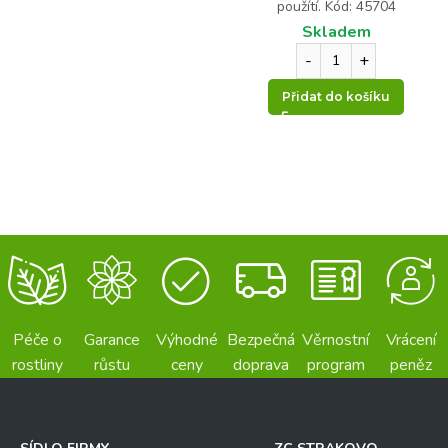
15
a
použítí. Kód: 45704
o
=
Skladem
t
á
z
Přidat do košíku
k
a
Odeslat
Péče o
Garance
Výhodné
Bezpečná
Věrnostní
Vrácení
rostliny
růstu
ceny
doprava
program
peněz