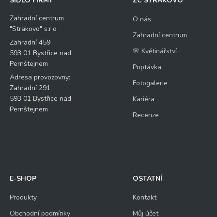
SÍDLO FIRMY
ZC STRAKOVO
Zahradní centrum
O nás
"Strakovo" s.r.o
Zahradní centrum
Zahradní 459
🌸 Květinářství
593 01 Bystřice nad
Pernštejnem
Poptávka
Adresa provozovny:
Fotogalerie
Zahradní 291
593 01 Bystřice nad
Kariéra
Pernštejnem
Recenze
E-SHOP
OSTATNÍ
Produkty
Kontakt
Obchodní podmínky
Můj účet