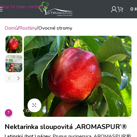
Skip to main content
0
Domů
Rostliny
Ovocné stromy
Klikněte pro zvětšení
?
Nektarinka sloupovitá ‚AROMASPUR’®
Latinský (bot.) název:
Prunus nucipersica ‚AROMASPUR’®.