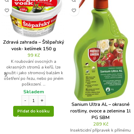
Křestní jméno
Příjmení
E-mail
*
Zdravá zahrada – Štěpařský
Váš dotaz
*
vosk- kelímek 150 g
99
Kč
K roubování ovocných a
okrasných stromů a keřů, lze
použit i jako stromový balzám k
ošetření po řezu, nebo po jiném
poškození. ...
Skladem
Kontrolní otázka
*
*
Sanium Ultra AL – okrasné
o
rostliny, ovoce a zelenina 1l
Přidat do košíku
t
PG SBM
8
á
289
Kč
z
+
k
Insekticidní přípravek k přímému