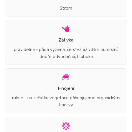
Strom
Zálivka
pravidelná - půda výživná, čerstvá až vlhká, humózní,
dobře odvodněná, hluboká
Hnojení
mírné - na začátku vegetace přihnojujeme organickými
hnojivy