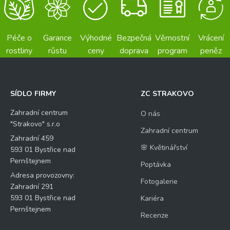
Péče o
Garance
Výhodné
Bezpečná
Věrnostní
Vrácení
rostliny
růstu
ceny
doprava
program
peněz
SÍDLO FIRMY
ZC STRAKOVO
Zahradní centrum
O nás
"Strakovo" s.r.o
Zahradní centrum
Zahradní 459
🌸 Květinářství
593 01 Bystřice nad
Pernštejnem
Poptávka
Adresa provozovny:
Fotogalerie
Zahradní 291
593 01 Bystřice nad
Kariéra
Pernštejnem
Recenze