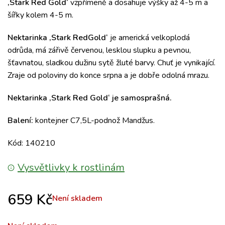
‚Stark Red Gold‘
vzpřímeně a dosahuje výšky až 4-5 m a
šířky kolem 4-5 m.
Nektarinka ‚Stark RedGold‘
je americká velkoplodá
odrůda, má zářivě červenou, lesklou slupku a pevnou,
šťavnatou, sladkou dužinu sytě žluté barvy. Chuť je vynikající.
Zraje od poloviny do konce srpna a je dobře odolná mrazu.
Nektarinka ‚Stark Red Gold‘ je samosprašná.
Balení:
kontejner C7,5L-podnož Mandžus.
Kód: 140210
Vysvětlivky k rostlinám
659
Kč
Není skladem