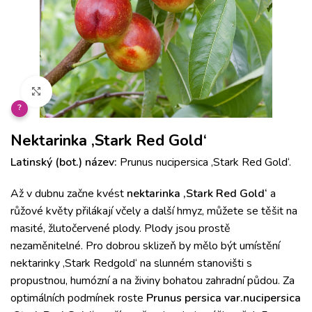
Klikněte pro zvětšení
?
Nektarinka ‚Stark Red Gold‘
Latinský (bot.) název:
Prunus nucipersica ‚Stark Red Gold‘.
Až v dubnu začne kvést
nektarinka ‚Stark Red Gold‘
a
růžové květy přilákají včely a další hmyz, můžete se těšit na
masité, žlutočervené plody.
Plody jsou prostě
nezaměnitelné.
Pro dobrou sklizeň by mělo být umístění
nektarinky ‚Stark Redgold‘ na slunném stanovišti s
propustnou, humózní a na živiny bohatou zahradní půdou.
Za
optimálních podmínek roste
Prunus persica var.nucipersica