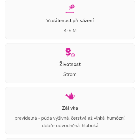
Vzdálenost při sázení
4-5 M
Životnost
Strom
Zálivka
pravidelná - půda výživná, čerstvá až vlhká, humózní,
dobře odvodněná, hluboká