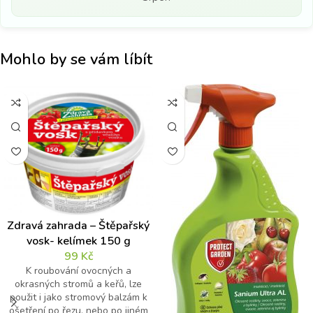
Mohlo by se vám líbít
Zdravá zahrada – Štěpařský
vosk- kelímek 150 g
99
Kč
K roubování ovocných a
okrasných stromů a keřů, lze
použit i jako stromový balzám k
ošetření po řezu, nebo po jiném