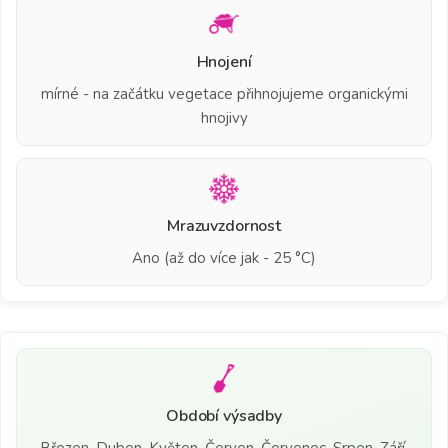
Hnojení
mírné - na začátku vegetace přihnojujeme organickými
hnojivy
Mrazuvzdornost
Ano (až do více jak - 25 °C)
Období výsadby
Březen, Duben, Květen, Červen, Červenec, Srpen, Září,