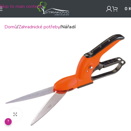
Skip to main content
0
Domů
Zahradnické potřeby
Nářadí
Klikněte pro zvětšení
?