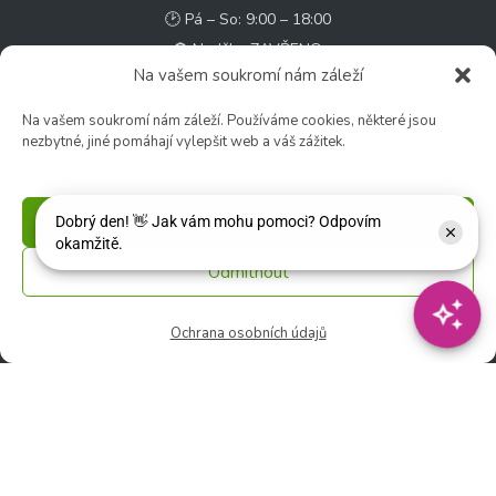
🕑 Pá – So: 9:00 – 18:00
🚫 Neděle: ZAVŘENO
Na vašem soukromí nám záleží
Květinářství
Na vašem soukromí nám záleží. Používáme cookies, některé jsou
🕑 Ut – Pá: 9:00 - 12:00 │ 13:00 - 17:00
nezbytné, jiné pomáhají vylepšit web a váš zážitek.
🕑 So: 9:00 – 15:00
🚫 Ne - Po: ZAVŘENO
Příjmout
Rychlý kontakt:
Odmítnout
✉️ e-shop@zcstrakovo.cz
Ochrana osobních údajů
Sledujte nás:
© 2026 Zahradní centrum "Strakovo" s.r.o. – Všechna práva vyhrazena. |
Vytvořilo
inetio s. r. o.