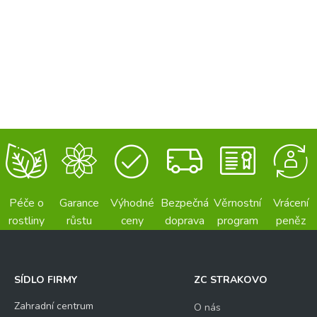
Péče o
Garance
Výhodné
Bezpečná
Věrnostní
Vrácení
rostliny
růstu
ceny
doprava
program
peněz
SÍDLO FIRMY
ZC STRAKOVO
Zahradní centrum
O nás