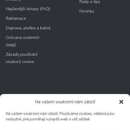
Rady a tipy
Nejčastější dotazy (FAQ)
Novinky
Reklamace
Doprava, platba a balné
Ochrana osobních
údajů
Zásady používání
souborů cookie
Zahradní centrum
Na vašem soukromí nám záleží
🕑 Po – Čt: 9:00 – 17:00
🕑 Pá – So: 9:00 – 18:00
Na vašem soukromí nám záleží. Používáme cookies, některé jsou
🚫 Neděle: ZAVŘENO
nezbytné, jiné pomáhají vylepšit web a váš zážitek.