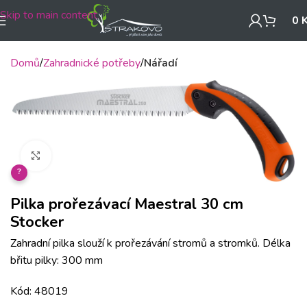
Skip to main content
0
Domů
Zahradnické potřeby
Nářadí
Klikněte pro zvětšení
?
Pilka prořezávací Maestral 30 cm
Stocker
Zahradní pilka slouží k prořezávání stromů a stromků. Délka
břitu pilky: 300 mm
Kód: 48019