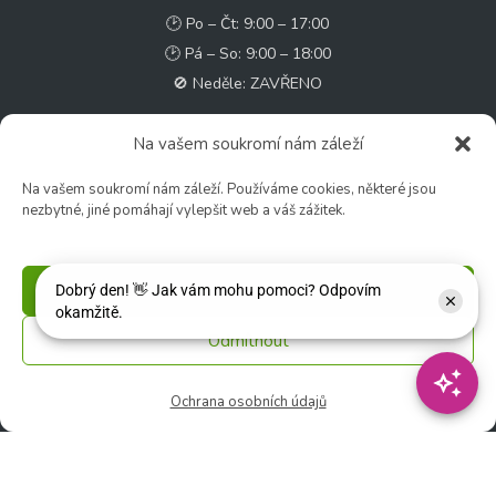
🕑 Po – Čt: 9:00 – 17:00
🕑 Pá – So: 9:00 – 18:00
🚫 Neděle: ZAVŘENO
Květinářství
Na vašem soukromí nám záleží
🕑 Ut – Pá: 9:00 - 12:00 │ 13:00 - 17:00
Na vašem soukromí nám záleží. Používáme cookies, některé jsou
🕑 So: 9:00 – 15:00
nezbytné, jiné pomáhají vylepšit web a váš zážitek.
🚫 Ne - Po: ZAVŘENO
Rychlý kontakt:
Příjmout
✉️ e-shop@zcstrakovo.cz
Odmítnout
Sledujte nás:
Ochrana osobních údajů