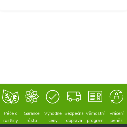
Péče o
Garance
Výhodné
Bezpečná
Věrnostní
Vrácení
rostliny
růstu
ceny
doprava
program
peněz