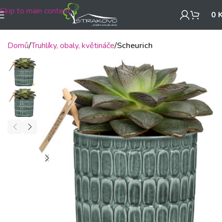
Skip to main content
0
Domů
Truhlíky, obaly, květináče
Scheurich