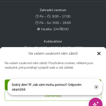
Zahradní centrum
🕑 Po – Čt: 9:00 – 17:00
🕑 Pá – So: 9:00 – 18:00
🚫 Neděle: ZAVŘENO
Květinářství
🕑 Ut – Pá: 9:00 - 12:00 │ 13:00 - 17:00
Na vašem soukromí nám záleží
🕑 So: 9:00 – 15:00
🚫 Ne - Po: ZAVŘENO
Na vašem soukromí nám záleží. Používáme cookies, některé jsou
nezbytné, jiné pomáhají vylepšit web a váš zážitek.
Rychlý kontakt:
✉️ e-shop@zcstrakovo.cz
Příjmout
Sledujte nás:
Odmítnout