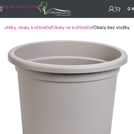
Skip to main content
0
Truhlíky, obaly, květináče
Obaly na květináče
Obaly bez vložky