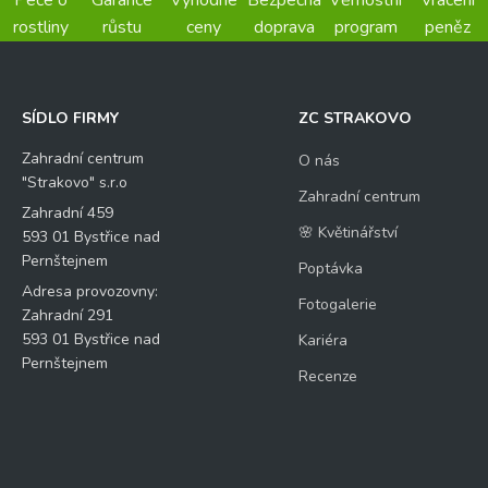
Péče o
Garance
Výhodné
Bezpečná
Věrnostní
Vrácení
rostliny
růstu
ceny
doprava
program
peněz
SÍDLO FIRMY
ZC STRAKOVO
Zahradní centrum
O nás
"Strakovo" s.r.o
Zahradní centrum
Zahradní 459
🌸 Květinářství
593 01 Bystřice nad
Pernštejnem
Poptávka
Adresa provozovny:
Fotogalerie
Zahradní 291
593 01 Bystřice nad
Kariéra
Pernštejnem
Recenze