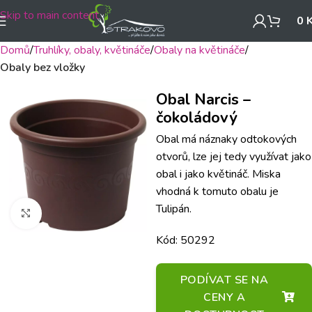
Skip to main content
0
Domů
Truhlíky, obaly, květináče
Obaly na květináče
Obaly bez vložky
Obal Narcis –
čokoládový
Obal má náznaky odtokových
otvorů, lze jej tedy využívat jako
obal i jako květináč. Miska
vhodná k tomuto obalu je
Tulipán.
Klikněte pro zvětšení
Kód: 50292
PODÍVAT SE NA
CENY A