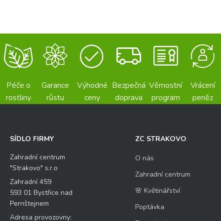
Péče o
Garance
Výhodné
Bezpečná
Věrnostní
Vrácení
rostliny
růstu
ceny
doprava
program
peněz
SÍDLO FIRMY
ZC STRAKOVO
Zahradní centrum
O nás
"Strakovo" s.r.o
Zahradní centrum
Zahradní 459
🌸 Květinářství
593 01 Bystřice nad
Pernštejnem
Poptávka
Adresa provozovny: