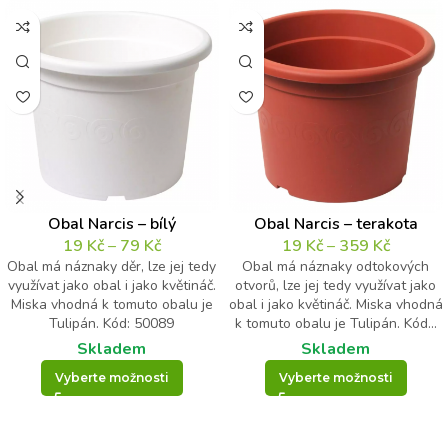
Obal Narcis – bílý
Obal Narcis – terakota
19
Kč
–
79
Kč
19
Kč
–
359
Kč
Obal má náznaky děr, lze jej tedy
Obal má náznaky odtokových
využívat jako obal i jako květináč.
otvorů, lze jej tedy využívat jako
Miska vhodná k tomuto obalu je
obal i jako květináč. Miska vhodná
Tulipán. Kód: 50089
k tomuto obalu je Tulipán. Kód...
Skladem
Skladem
Vyberte možnosti
Vyberte možnosti