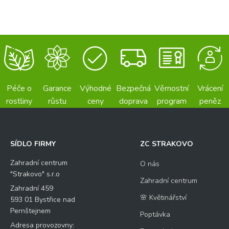
Péče o
Garance
Výhodné
Bezpečná
Věrnostní
Vrácení
rostliny
růstu
ceny
doprava
program
peněz
SÍDLO FIRMY
ZC STRAKOVO
Zahradní centrum
O nás
"Strakovo" s.r.o
Zahradní centrum
Zahradní 459
🌸 Květinářství
593 01 Bystřice nad
Pernštejnem
Poptávka
Adresa provozovny: