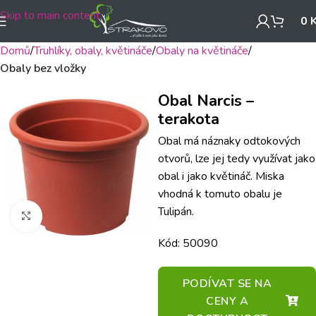
Skip to main content
0
Domů
Truhlíky, obaly, květináče
Obaly na květináče
Obaly bez vložky
Obal Narcis –
terakota
Obal má náznaky odtokových
otvorů, lze jej tedy využívat jako
obal i jako květináč. Miska
vhodná k tomuto obalu je
Tulipán.
Klikněte pro zvětšení
Kód: 50090
PODÍVAT SE NA
CENY A