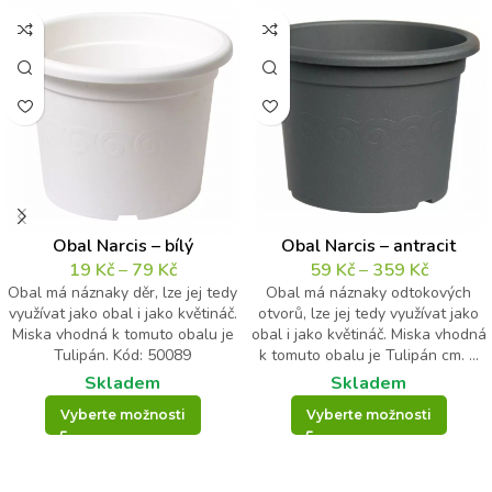
Obal Narcis – bílý
Obal Narcis – antracit
19
Kč
–
79
Kč
59
Kč
–
359
Kč
Obal má náznaky děr, lze jej tedy
Obal má náznaky odtokových
využívat jako obal i jako květináč.
otvorů, lze jej tedy využívat jako
Miska vhodná k tomuto obalu je
obal i jako květináč. Miska vhodná
Tulipán. Kód: 50089
k tomuto obalu je Tulipán cm. ...
Skladem
Skladem
Vyberte možnosti
Vyberte možnosti